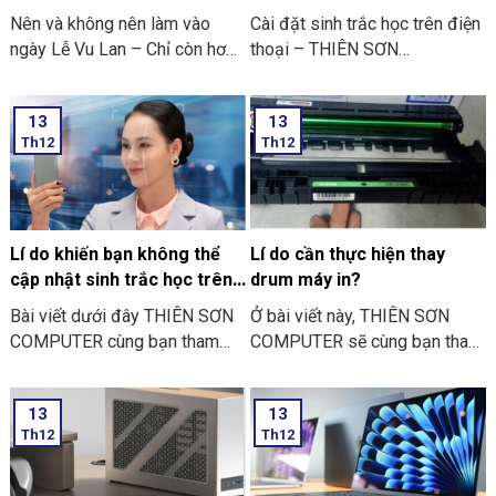
Nên và không nên làm vào
Cài đặt sinh trắc học trên điện
ngày Lễ Vu Lan – Chỉ còn hơn
thoại – THIÊN SƠN
mười ngày nữa thôi là đến
COMPUTER cùng bạn tham
ngày Vu Lan báo hiếu rồi.
khảo “các bước thực hiện cài
13
13
THIÊN SƠN COMPUTER chia
đặt sinh trắc học trên điện
Th12
Th12
sẻ với bạn về những việc nên
thoại” nhé
và không nên làm ngày Lễ Vu
Lan nhé.
Lí do khiến bạn không thể
Lí do cần thực hiện thay
cập nhật sinh trắc học trên
drum máy in?
ứng dụng ngân hàng
Bài viết dưới đây THIÊN SƠN
Ở bài viết này, THIÊN SƠN
COMPUTER cùng bạn tham
COMPUTER sẽ cùng bạn tham
khảo một số lí do khiến bạn
khảo lí do cần thực hiện thay
không thể cập nhật sinh trắc
drum máy in là như thế nào
13
13
học trên ứng dụng ngân hàng
nhé?
Th12
Th12
thường gặp nhé: