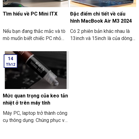
Tìm hiểu về PC Mini ITX
Đặc điểm chi tiết về cấu
hình MacBook Air M3 2024
Nếu bạn đang thắc mắc và tò
Có 2 phiên bản khác nhau là
mò muốn biết chiếc PC nhỏ
13inch và 15inch là của dòng
gọn. Mà nó có thể mang đi
Macbook Air M3 2024 đã
nhiều nơi thì PC Mini ITX có
được Apple công bố. Điểm ấn
14
thể đáp ứng được nhu cầu đó.
tượng là các thông số bên
Th12
Sau đây là một số thông tin
trong dòng máy này. Hãy cùng
khi bạn tìm hiểu về PC Mini
THIÊN SƠN COMPUTER điểm
ITX. Cùng THIÊN SƠN
qua về đặc điểm chi tiết về
COMPUTER tham khảo nhé.
cấu hình MacBook Air M3
2024 nhé.
Mức quan trọng của keo tản
nhiệt ở trên máy tính
Máy PC, laptop trở thành công
cụ thông dụng. Chúng phục vụ
cho nhu cầu công việc và học
tập. Và để “sức khỏe” của máy