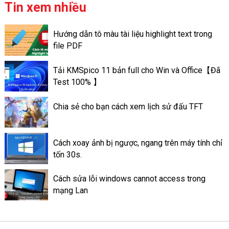
tính đươc đảm bảo. Bạn cần
Tin xem nhiều
phải vệ sinh và bảo trì chúng
định kỳ. Việc tra keo tản nhiệt
Hướng dẫn tô màu tài liệu highlight text trong
trên máy tính có thể giúp máy
file PDF
tính có thể đạt được hiệu suất
tốt. Và có hoạt động ổn định
Tải KMSpico 11 bản full cho Win và Office【Đã
tốt hơn. Sau đây là thông tin về
Test 100% 】
mức quan trọng của keo tản
nhiệt ở trên máy tính.
Chia sẻ cho bạn cách xem lịch sử đấu TFT
Cách xoay ảnh bị ngược, ngang trên máy tính chỉ
tốn 30s.
Cách sửa lỗi windows cannot access trong
mạng Lan