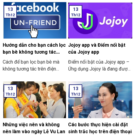
13
13
Th12
Th12
Hướng dẫn cho bạn cách lọc
Jojoy app và Điểm nổi bật
bạn bè không tương tác
của Jojoy app
trên Facebook nhanh nhất
Cách để bạn lọc bạn bè mà
Điểm nổi bật của Jojoy app –
2024
không tương tác trên điện
Ứng dụng Jojoy là đang được
thoại
săn đón rầm rộ ở trong cộng
đồng người yêu thích các trò
13
13
chơi điện tử ở trên điện thoại
Th12
Th12
di động.
Những việc nên và không
Các bước thực hiện cài đặt
nên làm vào ngày Lễ Vu Lan
sinh trắc học trên điện thoại