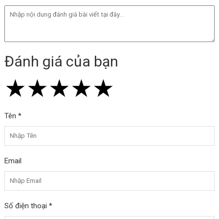
Đánh giá của bạn
★
★
★
★
★
★
★
★
★
★
★
★
★
★
★
Tên *
Email
Số điện thoại *