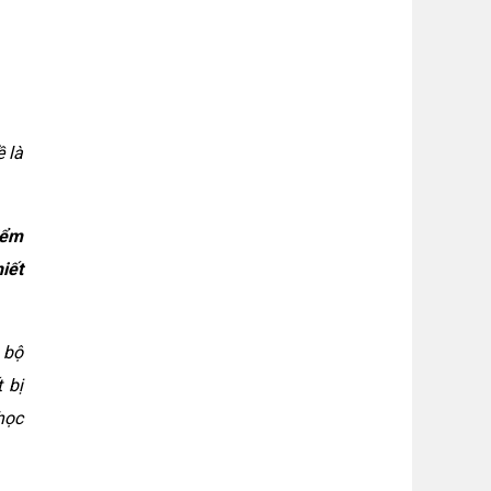
 là
iểm
iết
 bộ
 bị
học