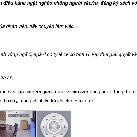
t điều hành ngặt nghèo những người vào/ra, đăng ký sách vở
của nhân viên, dây chuyền làm việc,…
h vùng ngã 3, ngã 4 có tỷ lệ xe cộ tinh vi. Kịp thời giải quyết v
phá án,…
ược việc lắp camera quan trọng ra làm sao trong hoạt động đời s
g tin cậy, mang về nhiều lợi ích cho con người.