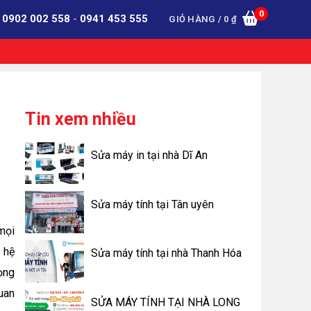
0
:
0902 002 558
-
0941 453 555
GIỎ HÀNG /
0
₫
Tin xem nhiều
Sửa máy in tại nhà Dĩ An
Sửa máy tính tại Tân uyên
mọi
h hệ
Sửa máy tính tại nhà Thanh Hóa
ọng
uan
SỬA MÁY TÍNH TẠI NHÀ LONG