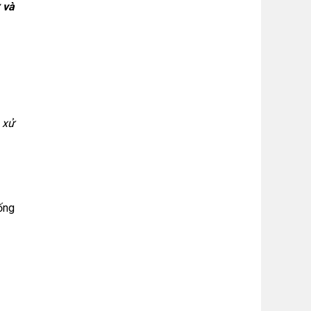
 và
à xử
ống