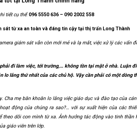
á tốt tại Long Thành chính hãng
 tiết cụ thể
:
096 5550 636 – 090 2002 558
 sát từ xa an toàn và đáng tin cậy tại thị trấn Long Thành
amera giám sát vẫn còn mới mẻ và lạ mắt, việc xử lý các vấn đề
phải đi làm việc, tới trường,… không tồn tại mặt ở nhà. Luận đ
n lo lắng thứ nhất của các chủ hộ. Vậy cần phải có một dòng th
y. Cha mẹ băn khoăn lo lắng việc giáo dục và đào tạo của cán
hoạt động của chúng ra sao?… với sự xuất hiện của các thiết
ể theo dõi con mình từ xa. Ảnh hưởng tác động vào tinh thần 
a giáo viên trên lớp.