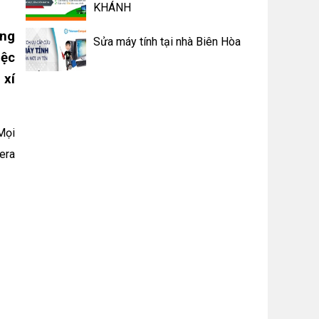
KHÁNH
ong
Sửa máy tính tại nhà Biên Hòa
iệc
 xí
Mọi
era