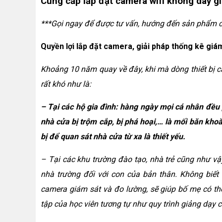
Cung cấp lắp đặt camera wifi không dây gi
***Gọi ngay để được tư vấn, hướng đến sản phẩm chi
Quyền lợi lắp đặt camera, giải pháp thống kê giám
Khoảng 10 năm quay về đây, khi mà dòng thiết bị c
rất khó như là:
– Tại các hộ gia đình: hàng ngày mọi cá nhân đều 
nhà cửa bị trộm cắp, bị phá hoại,… là mối băn khoă
bị để quan sát nhà cửa từ xa là thiết yếu.
– Tại các khu trường đào tạo, nhà trẻ cũng như vậ
nhà trường đối với con của bản thân. Không biết 
camera giám sát và đo lường, sẽ giúp bố mẹ có th
tập của học viên tương tự như quy trình giảng dạy củ