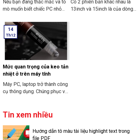
Nếu bạn đang thắc mắc và tò
Có 2 phiên bản khác nhau là
mò muốn biết chiếc PC nhỏ
13inch và 15inch là của dòng
gọn. Mà nó có thể mang đi
Macbook Air M3 2024 đã
nhiều nơi thì PC Mini ITX có
được Apple công bố. Điểm ấn
14
thể đáp ứng được nhu cầu đó.
tượng là các thông số bên
Th12
Sau đây là một số thông tin
trong dòng máy này. Hãy cùng
khi bạn tìm hiểu về PC Mini
THIÊN SƠN COMPUTER điểm
ITX. Cùng THIÊN SƠN
qua về đặc điểm chi tiết về
COMPUTER tham khảo nhé.
cấu hình MacBook Air M3
2024 nhé.
Mức quan trọng của keo tản
nhiệt ở trên máy tính
Máy PC, laptop trở thành công
cụ thông dụng. Chúng phục vụ
cho nhu cầu công việc và học
tập. Và để “sức khỏe” của máy
tính đươc đảm bảo. Bạn cần
Tin xem nhiều
phải vệ sinh và bảo trì chúng
định kỳ. Việc tra keo tản nhiệt
Hướng dẫn tô màu tài liệu highlight text trong
trên máy tính có thể giúp máy
file PDF