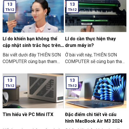
13
13
THIÊN SƠN COMPUTER chia
đặt sinh trắc học trên điện
Th12
Th12
sẻ với bạn về những việc nên
thoại” nhé
và không nên làm ngày Lễ Vu
Lan nhé.
Lí do khiến bạn không thể
Lí do cần thực hiện thay
cập nhật sinh trắc học trên
drum máy in?
ứng dụng ngân hàng
Bài viết dưới đây THIÊN SƠN
Ở bài viết này, THIÊN SƠN
COMPUTER cùng bạn tham
COMPUTER sẽ cùng bạn tham
khảo một số lí do khiến bạn
khảo lí do cần thực hiện thay
không thể cập nhật sinh trắc
drum máy in là như thế nào
13
13
học trên ứng dụng ngân hàng
nhé?
Th12
Th12
thường gặp nhé:
Tìm hiểu về PC Mini ITX
Đặc điểm chi tiết về cấu
hình MacBook Air M3 2024