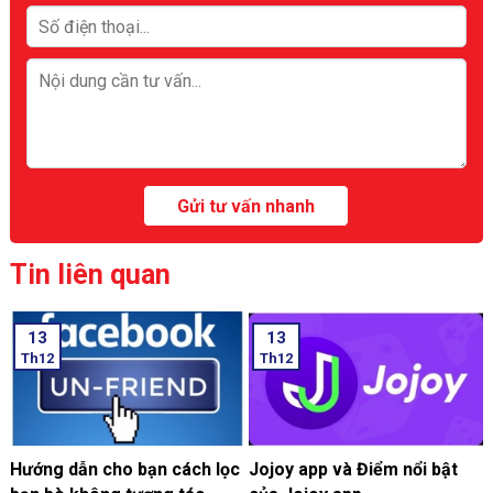
Tin liên quan
13
13
Th12
Th12
Hướng dẫn cho bạn cách lọc
Jojoy app và Điểm nổi bật