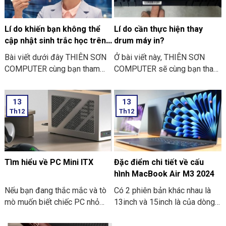
Lan nhé.
Lí do khiến bạn không thể
Lí do cần thực hiện thay
cập nhật sinh trắc học trên
drum máy in?
ứng dụng ngân hàng
Bài viết dưới đây THIÊN SƠN
Ở bài viết này, THIÊN SƠN
COMPUTER cùng bạn tham
COMPUTER sẽ cùng bạn tham
khảo một số lí do khiến bạn
khảo lí do cần thực hiện thay
không thể cập nhật sinh trắc
drum máy in là như thế nào
13
13
học trên ứng dụng ngân hàng
nhé?
Th12
Th12
thường gặp nhé:
Tìm hiểu về PC Mini ITX
Đặc điểm chi tiết về cấu
hình MacBook Air M3 2024
Nếu bạn đang thắc mắc và tò
Có 2 phiên bản khác nhau là
mò muốn biết chiếc PC nhỏ
13inch và 15inch là của dòng
gọn. Mà nó có thể mang đi
Macbook Air M3 2024 đã
nhiều nơi thì PC Mini ITX có
được Apple công bố. Điểm ấn