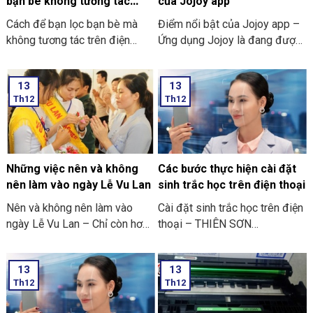
bạn bè không tương tác
của Jojoy app
trên Facebook nhanh 2024
Cách để bạn lọc bạn bè mà
Điểm nổi bật của Jojoy app –
không tương tác trên điện
Ứng dụng Jojoy là đang được
thoại
săn đón rầm rộ ở trong cộng
đồng người yêu thích các trò
13
13
chơi điện tử ở trên điện thoại
Th12
Th12
di động.
Những việc nên và không
Các bước thực hiện cài đặt
nên làm vào ngày Lễ Vu Lan
sinh trắc học trên điện thoại
Nên và không nên làm vào
Cài đặt sinh trắc học trên điện
ngày Lễ Vu Lan – Chỉ còn hơn
thoại – THIÊN SƠN
mười ngày nữa thôi là đến
COMPUTER cùng bạn tham
ngày Vu Lan báo hiếu rồi.
khảo “các bước thực hiện cài
13
13
THIÊN SƠN COMPUTER chia
đặt sinh trắc học trên điện
Th12
Th12
sẻ với bạn về những việc nên
thoại” nhé
và không nên làm ngày Lễ Vu