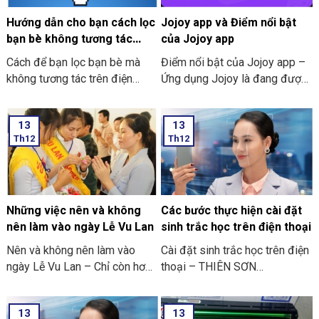
Hướng dẫn cho bạn cách lọc
Jojoy app và Điểm nổi bật
bạn bè không tương tác
của Jojoy app
trên Facebook nhanh nhất
Cách để bạn lọc bạn bè mà
Điểm nổi bật của Jojoy app –
2024
không tương tác trên điện
Ứng dụng Jojoy là đang được
thoại
săn đón rầm rộ ở trong cộng
đồng người yêu thích các trò
13
13
chơi điện tử ở trên điện thoại
Th12
Th12
di động.
Những việc nên và không
Các bước thực hiện cài đặt
nên làm vào ngày Lễ Vu Lan
sinh trắc học trên điện thoại
Nên và không nên làm vào
Cài đặt sinh trắc học trên điện
ngày Lễ Vu Lan – Chỉ còn hơn
thoại – THIÊN SƠN
mười ngày nữa thôi là đến
COMPUTER cùng bạn tham
ngày Vu Lan báo hiếu rồi.
khảo “các bước thực hiện cài
13
13
THIÊN SƠN COMPUTER chia
đặt sinh trắc học trên điện