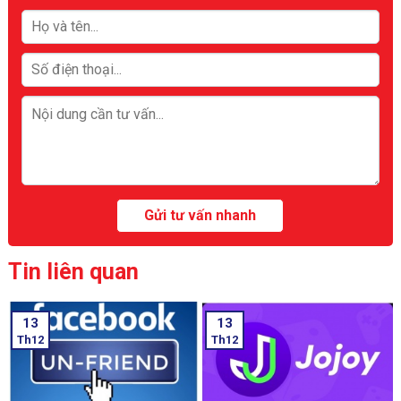
Tin liên quan
13
13
Th12
Th12