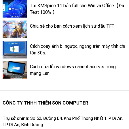
tốt. Và có hoạt động ổn định
Tải KMSpico 11 bản full cho Win và Office【Đã
tốt hơn. Sau đây là thông tin về
Test 100% 】
mức quan trọng của keo tản
nhiệt ở trên máy tính.
Chia sẻ cho bạn cách xem lịch sử đấu TFT
Cách xoay ảnh bị ngược, ngang trên máy tính chỉ
tốn 30s.
Cách sửa lỗi windows cannot access trong
mạng Lan
CÔNG TY TNHH THIÊN SƠN COMPUTER
Trụ sở chính
: Số 52, Đường D4, Khu Phố Thống Nhất 1, P Dĩ An,
T.P Dĩ An, Bình Dương