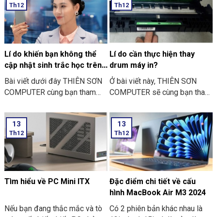
Th12
Th12
sẻ với bạn về những việc nên
thoại” nhé
và không nên làm ngày Lễ Vu
Lan nhé.
Lí do khiến bạn không thể
Lí do cần thực hiện thay
cập nhật sinh trắc học trên
drum máy in?
ứng dụng ngân hàng
Bài viết dưới đây THIÊN SƠN
Ở bài viết này, THIÊN SƠN
COMPUTER cùng bạn tham
COMPUTER sẽ cùng bạn tham
khảo một số lí do khiến bạn
khảo lí do cần thực hiện thay
không thể cập nhật sinh trắc
drum máy in là như thế nào
13
13
học trên ứng dụng ngân hàng
nhé?
Th12
Th12
thường gặp nhé:
Tìm hiểu về PC Mini ITX
Đặc điểm chi tiết về cấu
hình MacBook Air M3 2024
Nếu bạn đang thắc mắc và tò
Có 2 phiên bản khác nhau là