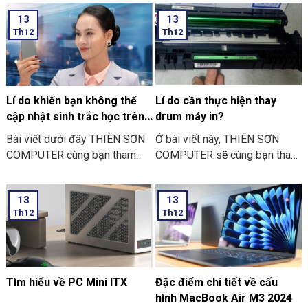
ngày Vu Lan báo hiếu rồi.
khảo “các bước thực hiện cài
13
13
THIÊN SƠN COMPUTER chia
đặt sinh trắc học trên điện
Th12
Th12
sẻ với bạn về những việc nên
thoại” nhé
và không nên làm ngày Lễ Vu
Lan nhé.
Lí do khiến bạn không thể
Lí do cần thực hiện thay
cập nhật sinh trắc học trên
drum máy in?
ứng dụng ngân hàng
Bài viết dưới đây THIÊN SƠN
Ở bài viết này, THIÊN SƠN
COMPUTER cùng bạn tham
COMPUTER sẽ cùng bạn tham
khảo một số lí do khiến bạn
khảo lí do cần thực hiện thay
không thể cập nhật sinh trắc
drum máy in là như thế nào
13
13
học trên ứng dụng ngân hàng
nhé?
Th12
Th12
thường gặp nhé:
Tìm hiểu về PC Mini ITX
Đặc điểm chi tiết về cấu
hình MacBook Air M3 2024