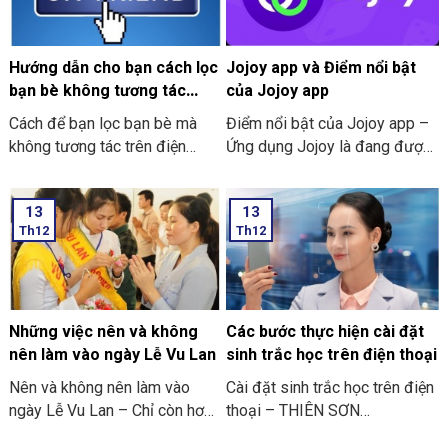
Hướng dẫn cho bạn cách lọc
Jojoy app và Điểm nổi bật
bạn bè không tương tác
của Jojoy app
trên Facebook nhanh 2024
Cách để bạn lọc bạn bè mà
Điểm nổi bật của Jojoy app –
không tương tác trên điện
Ứng dụng Jojoy là đang được
thoại
săn đón rầm rộ ở trong cộng
đồng người yêu thích các trò
13
13
chơi điện tử ở trên điện thoại
Th12
Th12
di động.
Những việc nên và không
Các bước thực hiện cài đặt
nên làm vào ngày Lễ Vu Lan
sinh trắc học trên điện thoại
Nên và không nên làm vào
Cài đặt sinh trắc học trên điện
ngày Lễ Vu Lan – Chỉ còn hơn
thoại – THIÊN SƠN
mười ngày nữa thôi là đến
COMPUTER cùng bạn tham