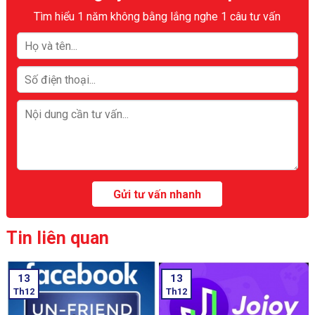
Tìm hiểu 1 năm không bằng lắng nghe 1 câu tư vấn
Tin liên quan
13
13
Th12
Th12