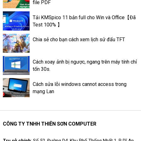
file PDF
tính có thể đạt được hiệu suất
tốt. Và có hoạt động ổn định
Tải KMSpico 11 bản full cho Win và Office【Đã
tốt hơn. Sau đây là thông tin về
Test 100% 】
mức quan trọng của keo tản
nhiệt ở trên máy tính.
Chia sẻ cho bạn cách xem lịch sử đấu TFT
Cách xoay ảnh bị ngược, ngang trên máy tính chỉ
tốn 30s.
Cách sửa lỗi windows cannot access trong
mạng Lan
CÔNG TY TNHH THIÊN SƠN COMPUTER
Trụ sở chính
: Số 52, Đường D4, Khu Phố Thống Nhất 1, P Dĩ An,