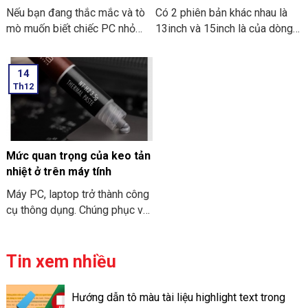
Nếu bạn đang thắc mắc và tò
Có 2 phiên bản khác nhau là
mò muốn biết chiếc PC nhỏ
13inch và 15inch là của dòng
gọn. Mà nó có thể mang đi
Macbook Air M3 2024 đã
nhiều nơi thì PC Mini ITX có
được Apple công bố. Điểm ấn
14
thể đáp ứng được nhu cầu đó.
tượng là các thông số bên
Th12
Sau đây là một số thông tin
trong dòng máy này. Hãy cùng
khi bạn tìm hiểu về PC Mini
THIÊN SƠN COMPUTER điểm
ITX. Cùng THIÊN SƠN
qua về đặc điểm chi tiết về
COMPUTER tham khảo nhé.
cấu hình MacBook Air M3
2024 nhé.
Mức quan trọng của keo tản
nhiệt ở trên máy tính
Máy PC, laptop trở thành công
cụ thông dụng. Chúng phục vụ
cho nhu cầu công việc và học
tập. Và để “sức khỏe” của máy
tính đươc đảm bảo. Bạn cần
Tin xem nhiều
phải vệ sinh và bảo trì chúng
định kỳ. Việc tra keo tản nhiệt
Hướng dẫn tô màu tài liệu highlight text trong
trên máy tính có thể giúp máy