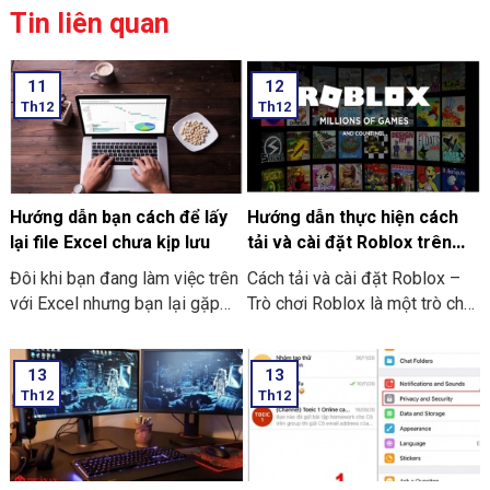
Tin liên quan
11
12
Th12
Th12
Hướng dẫn bạn cách để lấy
Hướng dẫn thực hiện cách
lại file Excel chưa kịp lưu
tải và cài đặt Roblox trên
máy tính thật đơn giản
Đôi khi bạn đang làm việc trên
Cách tải và cài đặt Roblox –
với Excel nhưng bạn lại gặp
Trò chơi Roblox là một trò chơi
phải những tình huống như là
điện tử giúp những người chơi
bị mất điện bạn quên chưa kịp
bước vào thế giới trò chơi ảo
13
13
lưu hay laptop tắt nguồn đột
và trải nghiệm không gian vô
Th12
Th12
ngột làm cho bạn chưa thể kịp
cùng mới lạ trên máy tính của
lưu file. Và dưới đây là những
mình. Hôm nay THIÊN SƠN
cách hướng dẫn bạn cách để
COMPUTER sẽ chia sẻ với
lấy lại file Excel chưa kịp lưu
bạn cách hướng dẫn thực hiện