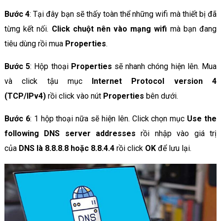
Bước 4
: Tại đây bạn sẽ thấy toàn thể những wifi mà thiết bị đã
từng kết nối.
Click chuột nên vào mạng wifi
mà bạn đang
tiêu dùng rồi mua
Properties
.
Bước 5
: Hộp thoại
Properties
sẽ nhanh chóng hiện lên. Mua
và click tậu mục
Internet Protocol version 4
(TCP/IPv4)
rồi click vào nút
Properties
bên dưới.
Bước 6
: 1 hộp thoại nữa sẽ hiện lên. Click chọn mục
Use the
following DNS server addresses
rồi nhập vào giá trị
của
DNS là 8.8.8.8 hoặc 8.8.4.4
rồi click
OK
để lưu lại.