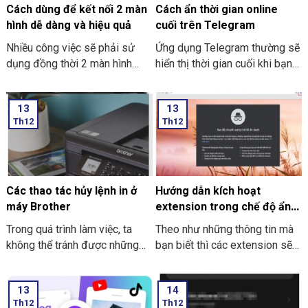
đơn giản và dễ thực hiện.
cách tải và cài đặt Roblox trên
Cách dùng để kết nối 2 màn
Cách ẩn thời gian online
máy tính thật đơn giản.
hình dễ dàng và hiệu quả
cuối trên Telegram
Nhiều công việc sẽ phải sử
Ứng dụng Telegram thường sẽ
dụng đồng thời 2 màn hình
hiển thị thời gian cuối khi bạn
song song. Nó giúp công việc
trực tuyến nhưng giờ thì vẫn
tối ưu và nhanh hơn. Nhưng
có thể ẩn thông tin này với các
13
13
cách dùng để kết nối 2 màn
thao tác đơn giản. Hãy cùng
Th12
Th12
hình dễ dàng và hiệu quả như
THIÊN SƠN Computer tìm hiểu
thế nào? Nếu bạn chưa biết thì
cách làm sau nhé.
cùng Thiên Sơn Computer tìm
hiểu nhé.
Các thao tác hủy lệnh in ở
Hướng dẫn kích hoạt
máy Brother
extension trong chế độ ẩn
danh ở Google Chrome
Trong quá trình làm việc, ta
Theo như những thông tin mà
không thể tránh được những
bạn biết thì các extension sẽ
trường hợp nhầm lẫn xảy ra.
không dùng được khi bạn mở
Sẽ có lúc bạn lỡ tay nhấn in
tab ẩn danh ở trên Google
13
14
nhầm, nhấn nhầm file hay là lỡ
Chrome. Trong bài viết này
Th12
Th12