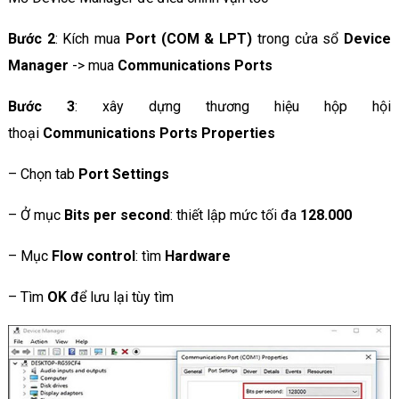
Bước 2
: Kích mua
Port (COM & LPT)
trong cửa sổ
Device
Manager
-> mua
Communications Ports
Bước 3
: xây dựng thương hiệu hộp hội
thoại
Communications Ports Properties
– Chọn tab
Port Settings
– Ở mục
Bits per second
: thiết lập mức tối đa
128.000
– Mục
Flow control
: tìm
Hardware
– Tìm
OK
để lưu lại tùy tìm