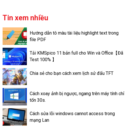
sưu tập những hình ảnh, những
video của bạn có thể chủ
động lưu trữ ngay cả ở trên
Tin xem nhiều
trang cá nhân của mình. Khác
với ứng dụng Story Facebook
Hướng dẫn tô màu tài liệu highlight text trong
là chỉ có lưu giữ trong thời
file PDF
gian nhất định nào đó. Chỉ là
trong vòng 24h. Các tin nổi bật
Tải KMSpico 11 bản full cho Win và Office【Đã
ấn tượng trên Facebook lại có
Test 100% 】
thể lưu trữ lâu dài, đến lúc bạn
xóa đi. Cách làm Thao tác tạo
Chia sẻ cho bạn cách xem lịch sử đấu TFT
tin nổi bật trên ứng dụng
Facebook là làm như thế nào?
Cách xoay ảnh bị ngược, ngang trên máy tính chỉ
tốn 30s.
Cách sửa lỗi windows cannot access trong
mạng Lan