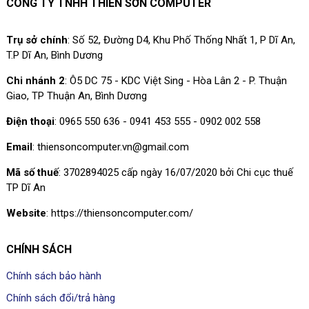
CÔNG TY TNHH THIÊN SƠN COMPUTER
Trụ sở chính
: Số 52, Đường D4, Khu Phố Thống Nhất 1, P Dĩ An,
T.P Dĩ An, Bình Dương
Chi nhánh 2
: Ô5 DC 75 - KDC Việt Sing - Hòa Lân 2 - P. Thuận
Giao, TP Thuận An, Bình Dương
Điện thoại
: 0965 550 636 - 0941 453 555 - 0902 002 558
Email
: thiensoncomputer.vn@gmail.com
Mã số thuế
: 3702894025 cấp ngày 16/07/2020 bởi Chi cục thuế
TP Dĩ An
Website
: https://thiensoncomputer.com/
CHÍNH SÁCH
Chính sách bảo hành
Chính sách đổi/trả hàng