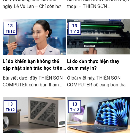
ngày Lễ Vu Lan – Chỉ còn hơn
thoại – THIÊN SƠN
mười ngày nữa thôi là đến
COMPUTER cùng bạn tham
ngày Vu Lan báo hiếu rồi.
khảo “các bước thực hiện cài
13
13
THIÊN SƠN COMPUTER chia
đặt sinh trắc học trên điện
Th12
Th12
sẻ với bạn về những việc nên
thoại” nhé
và không nên làm ngày Lễ Vu
Lan nhé.
Lí do khiến bạn không thể
Lí do cần thực hiện thay
cập nhật sinh trắc học trên
drum máy in?
ứng dụng ngân hàng
Bài viết dưới đây THIÊN SƠN
Ở bài viết này, THIÊN SƠN
COMPUTER cùng bạn tham
COMPUTER sẽ cùng bạn tham
khảo một số lí do khiến bạn
khảo lí do cần thực hiện thay
không thể cập nhật sinh trắc
drum máy in là như thế nào
13
13
học trên ứng dụng ngân hàng
nhé?
Th12
Th12
thường gặp nhé: