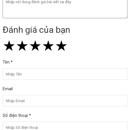
Đánh giá của bạn
★
★
★
★
★
★
★
★
★
★
★
★
★
★
★
Tên *
Email
Số điện thoại *