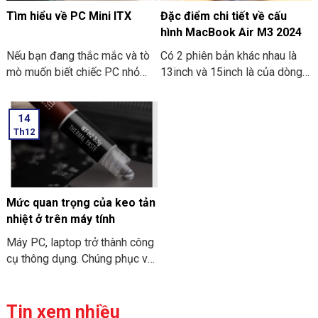
Tìm hiểu về PC Mini ITX
Đặc điểm chi tiết về cấu
hình MacBook Air M3 2024
Nếu bạn đang thắc mắc và tò
Có 2 phiên bản khác nhau là
mò muốn biết chiếc PC nhỏ
13inch và 15inch là của dòng
gọn. Mà nó có thể mang đi
Macbook Air M3 2024 đã
nhiều nơi thì PC Mini ITX có
được Apple công bố. Điểm ấn
14
thể đáp ứng được nhu cầu đó.
tượng là các thông số bên
Th12
Sau đây là một số thông tin
trong dòng máy này. Hãy cùng
khi bạn tìm hiểu về PC Mini
THIÊN SƠN COMPUTER điểm
ITX. Cùng THIÊN SƠN
qua về đặc điểm chi tiết về
COMPUTER tham khảo nhé.
cấu hình MacBook Air M3
2024 nhé.
Mức quan trọng của keo tản
nhiệt ở trên máy tính
Máy PC, laptop trở thành công
cụ thông dụng. Chúng phục vụ
cho nhu cầu công việc và học
tập. Và để “sức khỏe” của máy
tính đươc đảm bảo. Bạn cần
Tin xem nhiều