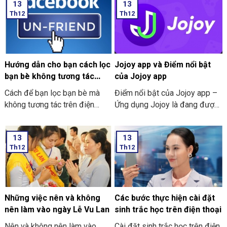
13
13
Th12
Th12
Hướng dẫn cho bạn cách lọc
Jojoy app và Điểm nổi bật
bạn bè không tương tác
của Jojoy app
trên Facebook nhanh 2024
Cách để bạn lọc bạn bè mà
Điểm nổi bật của Jojoy app –
không tương tác trên điện
Ứng dụng Jojoy là đang được
thoại
săn đón rầm rộ ở trong cộng
đồng người yêu thích các trò
13
13
chơi điện tử ở trên điện thoại
Th12
Th12
di động.
Những việc nên và không
Các bước thực hiện cài đặt
nên làm vào ngày Lễ Vu Lan
sinh trắc học trên điện thoại
Nên và không nên làm vào
Cài đặt sinh trắc học trên điện