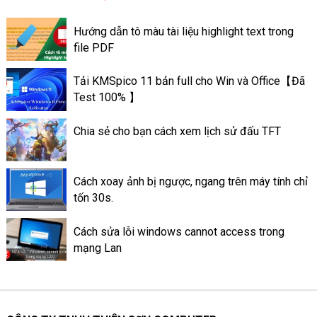
phải vệ sinh và bảo trì chúng
định kỳ. Việc tra keo tản nhiệt
Hướng dẫn tô màu tài liệu highlight text trong
trên máy tính có thể giúp máy
file PDF
tính có thể đạt được hiệu suất
tốt. Và có hoạt động ổn định
Tải KMSpico 11 bản full cho Win và Office【Đã
tốt hơn. Sau đây là thông tin về
Test 100% 】
mức quan trọng của keo tản
nhiệt ở trên máy tính.
Chia sẻ cho bạn cách xem lịch sử đấu TFT
Cách xoay ảnh bị ngược, ngang trên máy tính chỉ
tốn 30s.
Cách sửa lỗi windows cannot access trong
mạng Lan