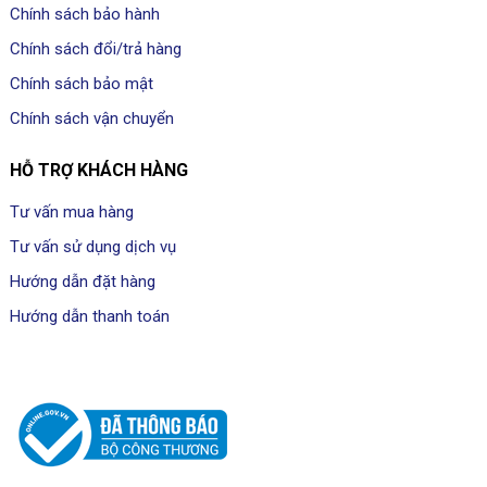
Chính sách bảo hành
Chính sách đổi/trả hàng
Chính sách bảo mật
Chính sách vận chuyển
HỖ TRỢ KHÁCH HÀNG
Tư vấn mua hàng
Tư vấn sử dụng dịch vụ
Hướng dẫn đặt hàng
Hướng dẫn thanh toán