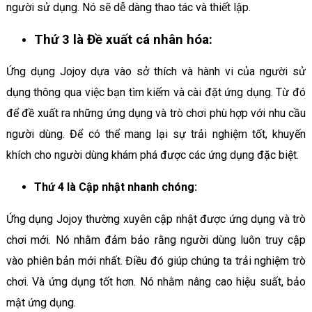
người sử dụng. Nó sẽ dễ dàng thao tác và thiết lập.
Thứ 3 là Đề xuất cá nhân hóa:
Ứng dụng Jojoy dựa vào sở thích và hành vi của người sử
dụng thông qua việc bạn tìm kiếm và cài đặt ứng dụng. Từ đó
để đề xuất ra những ứng dụng và trò chơi phù hợp với nhu cầu
người dùng. Để có thể mang lại sự trải nghiệm tốt, khuyến
khích cho người dùng khám phá được các ứng dụng đặc biệt.
Thứ 4 là Cập nhật nhanh chóng:
Ứng dụng Jojoy thường xuyên cập nhật được ứng dụng và trò
chơi mới. Nó nhằm đảm bảo rằng người dùng luôn truy cập
vào phiên bản mới nhất. Điều đó giúp chúng ta trải nghiệm trò
chơi. Và ứng dụng tốt hơn. Nó nhằm nâng cao hiệu suất, bảo
mật ứng dụng.