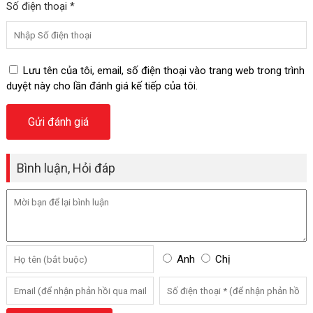
Số điện thoại *
Lưu tên của tôi, email, số điện thoại vào trang web trong trình
duyệt này cho lần đánh giá kế tiếp của tôi.
Bình luận, Hỏi đáp
Anh
Chị