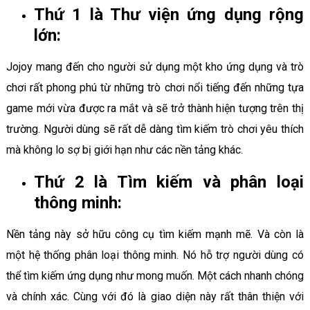
Thứ 1 là Thư viện ứng dụng rộng
lớn:
Jojoy mang đến cho người sử dụng một kho ứng dụng và trò
chơi rất phong phú từ những trò chơi nổi tiếng đến những tựa
game mới vừa được ra mắt và sẽ trở thành hiện tượng trên thị
trường. Người dùng sẽ rất dễ dàng tìm kiếm trò chơi yêu thích
mà không lo sợ bị giới hạn như các nền tảng khác.
Thứ 2 là Tìm kiếm và phân loại
thông minh:
Nền tảng này sở hữu công cụ tìm kiếm mạnh mẽ. Và còn là
một hệ thống phân loại thông minh. Nó hỗ trợ người dùng có
thể tìm kiếm ứng dụng như mong muốn. Một cách nhanh chóng
và chính xác. Cùng với đó là giao diện này rất thân thiện với