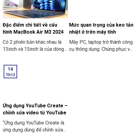
khi bạn tìm hiểu về PC Mini
ITX. Cùng THIÊN SƠN
COMPUTER tham khảo nhé.
Đặc điểm chi tiết về cấu
Mức quan trọng của keo tản
hình MacBook Air M3 2024
nhiệt ở trên máy tính
Có 2 phiên bản khác nhau là
Máy PC, laptop trở thành công
13inch và 15inch là của dòng
cụ thông dụng. Chúng phục vụ
Macbook Air M3 2024 đã
cho nhu cầu công việc và học
được Apple công bố. Điểm ấn
tập. Và để “sức khỏe” của máy
14
tượng là các thông số bên
tính đươc đảm bảo. Bạn cần
Th12
trong dòng máy này. Hãy cùng
phải vệ sinh và bảo trì chúng
THIÊN SƠN COMPUTER điểm
định kỳ. Việc tra keo tản nhiệt
qua về đặc điểm chi tiết về
trên máy tính có thể giúp máy
cấu hình MacBook Air M3
tính có thể đạt được hiệu suất
2024 nhé.
tốt. Và có hoạt động ổn định
Ứng dụng YouTube Create –
tốt hơn. Sau đây là thông tin về
chỉnh sửa video từ YouTube
mức quan trọng của keo tản
“Ứng dụng YouTube Create là
nhiệt ở trên máy tính.
ứng dụng dùng để chỉnh sửa
video dài hoặc ngắn trên điện