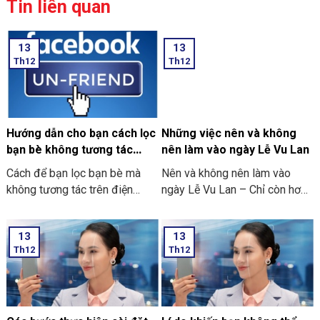
Tin liên quan
13
13
Th12
Th12
Hướng dẫn cho bạn cách lọc
Những việc nên và không
bạn bè không tương tác
nên làm vào ngày Lễ Vu Lan
trên Facebook nhanh 2024
Cách để bạn lọc bạn bè mà
Nên và không nên làm vào
không tương tác trên điện
ngày Lễ Vu Lan – Chỉ còn hơn
thoại
mười ngày nữa thôi là đến
ngày Vu Lan báo hiếu rồi.
13
13
THIÊN SƠN COMPUTER chia
Th12
Th12
sẻ với bạn về những việc nên
và không nên làm ngày Lễ Vu
Lan nhé.