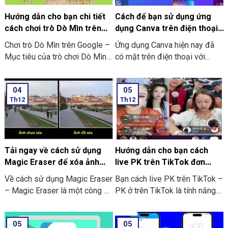
Hướng dẫn cho bạn chi tiết
Cách để bạn sử dụng ứng
cách chơi trò Dò Mìn trên
dụng Canva trên điện thoại
Google
chi tiết có làm mẫu
Chơi trò Dò Mìn trên Google –
Ứng dụng Canva hiện nay đã
Mục tiêu của trò chơi Dò Mìn
có mặt trên điện thoại với
là nhằm mở tất cả các ô vuông
dạng ứng dụng thông minh. Và
không chứa mìn. Nếu là bạn
đơn giản, tiện lợi hơn. Nó giúp
04
05
mở phải ô chứa mìn thì bạn sẽ
bạn không những dễ dàng thao
Th12
Th12
là người thua cuộc. Ở dưới đây
tác và chỉnh sửa. Mà còn thiết
là hướng dẫn chi tiết về cách
kế các hình ảnh tại bất cứ đâu.
chơi trò chơi này:
Bạn có thể tham khảo cách sử
dụng Canva ở trên điện thoại
ngay dưới đây.
Tải ngay về cách sử dụng
Hướng dẫn cho bạn cách
Magic Eraser để xóa ảnh
live PK trên TikTok đơn
trên điện thoại
giản, hiệu quả
Về cách sử dụng Magic Eraser
Bạn cách live PK trên TikTok –
– Magic Eraser là một công cụ
PK ở trên TikTok là tính năng
mới đã được tích hợp vào
cho phép 2 người cùng ở
Google Photos. Với chức năng
livestream đối đầu nhau xem
05
05
này được hoạt động tương tự
ai được nhiều lượt like hơn và