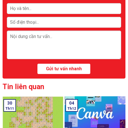
Tin liên quan
30
04
Th11
Th12