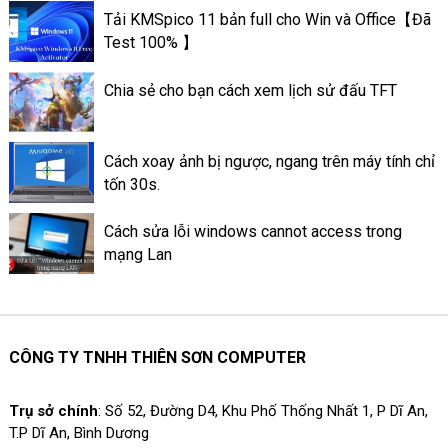
và chi tiết nhất. Giúp cho bạn
Tải KMSpico 11 bản full cho Win và Office【Đã
lựa chọn được cách phù hợp
Test 100% 】
với nhu cầu của mình.
Chia sẻ cho bạn cách xem lịch sử đấu TFT
Cách xoay ảnh bị ngược, ngang trên máy tính chỉ
tốn 30s.
Cách sửa lỗi windows cannot access trong
mạng Lan
CÔNG TY TNHH THIÊN SƠN COMPUTER
Trụ sở chính
: Số 52, Đường D4, Khu Phố Thống Nhất 1, P Dĩ An,
T.P Dĩ An, Bình Dương