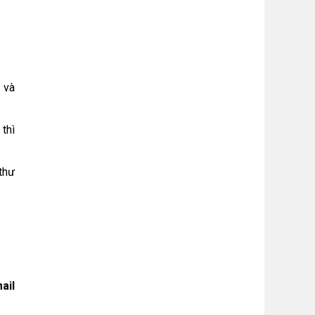
 và
thì
thư
ail