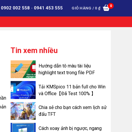
0
:
0902 002 558
-
0941 453 555
GIỎ HÀNG /
0
₫
Tin xem nhiều
Hướng dẫn tô màu tài liệu
highlight text trong file PDF
Tải KMSpico 11 bản full cho Win
và Office【Đã Test 100% 】
hần
oản
Chia sẻ cho bạn cách xem lịch sử
đấu TFT
Cách xoay ảnh bị ngược, ngang