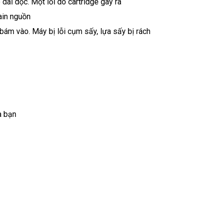
 dài dọc. Một lỗi do cartridge gây ra
main nguồn
bám vào. Máy bị lỗi cụm sấy, lựa sấy bị rách
a bạn