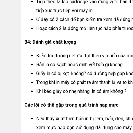
Tiếp theo là lắp cartridge vào đúng vị trí ban 
tiếp xúc trực tiếp với máy in
Ở đây có 2 cách để bạn kiểm tra xem đã đúng ha
Hoặc cách 2 là đóng mở liên tục nắp phía trước
B4: Đánh giá chất lượng
Kiểm tra đường nét đã đạt theo ý muốn của mì
Bản in có sạch hoặc dính vết bẩn gì không
Giấy in có bị kẹt không? có đường nếp gấp kh
Trong khi in máy có phát ra âm thanh lạ và to k
Khi kéo giấy có nhẹ nhàng, in có êm không ?
Các lỗi có thể gặp trong quá trình nạp mực
Nếu thấy xuất hiện bản in bị lem, bẩn, đen, ch
xem mực nạp bạn sử dụng đã đúng cho máy in