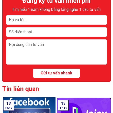
Đăng ký tư vấn miễn phí
Tìm hiểu 1 năm không bằng lắng nghe 1 câu tư vấn
Tin liên quan
13
13
Th12
Th12