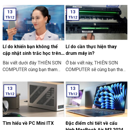
ngày Vu Lan báo hiếu rồi.
khảo “các bước thực hiện cài
13
13
THIÊN SƠN COMPUTER chia
đặt sinh trắc học trên điện
Th12
Th12
sẻ với bạn về những việc nên
thoại” nhé
và không nên làm ngày Lễ Vu
Lan nhé.
Lí do khiến bạn không thể
Lí do cần thực hiện thay
cập nhật sinh trắc học trên
drum máy in?
ứng dụng ngân hàng
Bài viết dưới đây THIÊN SƠN
Ở bài viết này, THIÊN SƠN
COMPUTER cùng bạn tham
COMPUTER sẽ cùng bạn tham
khảo một số lí do khiến bạn
khảo lí do cần thực hiện thay
không thể cập nhật sinh trắc
drum máy in là như thế nào
13
13
học trên ứng dụng ngân hàng
nhé?
Th12
Th12
thường gặp nhé:
Tìm hiểu về PC Mini ITX
Đặc điểm chi tiết về cấu
hình MacBook Air M3 2024