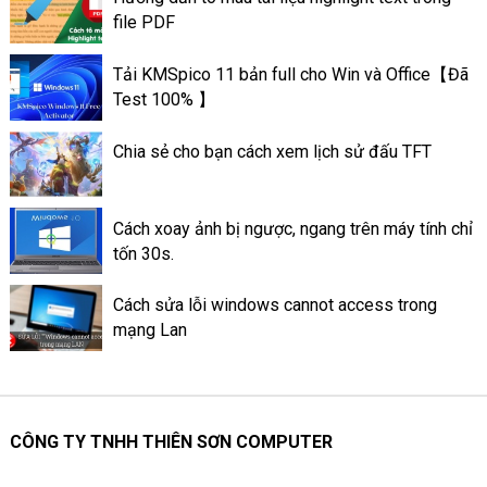
trên máy tính có thể giúp máy
file PDF
tính có thể đạt được hiệu suất
tốt. Và có hoạt động ổn định
Tải KMSpico 11 bản full cho Win và Office【Đã
tốt hơn. Sau đây là thông tin về
Test 100% 】
mức quan trọng của keo tản
nhiệt ở trên máy tính.
Chia sẻ cho bạn cách xem lịch sử đấu TFT
Cách xoay ảnh bị ngược, ngang trên máy tính chỉ
tốn 30s.
Cách sửa lỗi windows cannot access trong
mạng Lan
CÔNG TY TNHH THIÊN SƠN COMPUTER