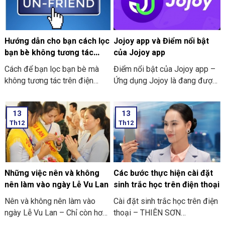
Hướng dẫn cho bạn cách lọc
Jojoy app và Điểm nổi bật
bạn bè không tương tác
của Jojoy app
trên Facebook nhanh nhất
Cách để bạn lọc bạn bè mà
Điểm nổi bật của Jojoy app –
2024
không tương tác trên điện
Ứng dụng Jojoy là đang được
thoại
săn đón rầm rộ ở trong cộng
đồng người yêu thích các trò
13
13
chơi điện tử ở trên điện thoại
Th12
Th12
di động.
Những việc nên và không
Các bước thực hiện cài đặt
nên làm vào ngày Lễ Vu Lan
sinh trắc học trên điện thoại
Nên và không nên làm vào
Cài đặt sinh trắc học trên điện
ngày Lễ Vu Lan – Chỉ còn hơn
thoại – THIÊN SƠN
mười ngày nữa thôi là đến
COMPUTER cùng bạn tham