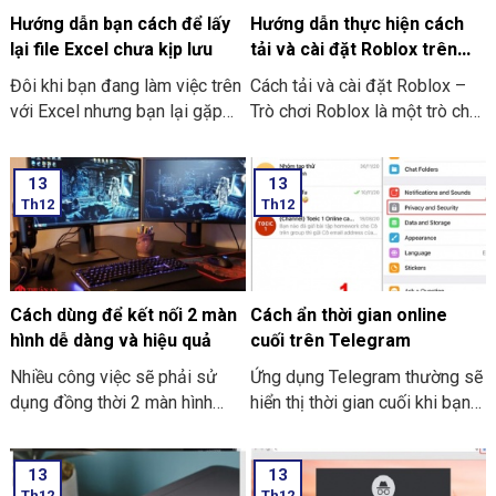
Hướng dẫn bạn cách để lấy
Hướng dẫn thực hiện cách
lại file Excel chưa kịp lưu
tải và cài đặt Roblox trên
máy tính thật đơn giản
Đôi khi bạn đang làm việc trên
Cách tải và cài đặt Roblox –
với Excel nhưng bạn lại gặp
Trò chơi Roblox là một trò chơi
phải những tình huống như là
điện tử giúp những người chơi
bị mất điện bạn quên chưa kịp
bước vào thế giới trò chơi ảo
13
13
lưu hay laptop tắt nguồn đột
và trải nghiệm không gian vô
Th12
Th12
ngột làm cho bạn chưa thể kịp
cùng mới lạ trên máy tính của
lưu file. Và dưới đây là những
mình. Hôm nay THIÊN SƠN
cách hướng dẫn bạn cách để
COMPUTER sẽ chia sẻ với
lấy lại file Excel chưa kịp lưu
bạn cách hướng dẫn thực hiện
đơn giản và dễ thực hiện.
cách tải và cài đặt Roblox trên
Cách dùng để kết nối 2 màn
Cách ẩn thời gian online
máy tính thật đơn giản.
hình dễ dàng và hiệu quả
cuối trên Telegram
Nhiều công việc sẽ phải sử
Ứng dụng Telegram thường sẽ
dụng đồng thời 2 màn hình
hiển thị thời gian cuối khi bạn
song song. Nó giúp công việc
trực tuyến nhưng giờ thì vẫn
tối ưu và nhanh hơn. Nhưng
có thể ẩn thông tin này với các
13
13
cách dùng để kết nối 2 màn
thao tác đơn giản. Hãy cùng
Th12
Th12