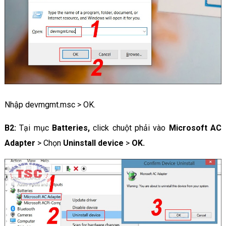
Nhập devmgmt.msc > OK.
B2:
Tại mục
Batteries,
click chuột phải vào
Microsoft AC
Adapter
> Chọn
Uninstall device
>
OK.