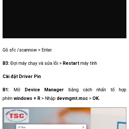
Gõ sfc /scannow > Enter.
B3:
Đợi máy chạy và sửa lỗi >
Restart
máy tính
Cài đặt Driver Pin
B1:
Mở
Device Manager
bằng cách nhấn tổ hợp
phím
windows + R
> Nhập
devmgmt.msc
>
OK.