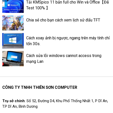
Tải KMSpico 11 bản full cho Win và Office【Đã
ấn tượng trên Facebook lại có
Test 100% 】
thể lưu trữ lâu dài, đến lúc bạn
xóa đi. Cách làm Thao tác tạo
Chia sẻ cho bạn cách xem lịch sử đấu TFT
tin nổi bật trên ứng dụng
Facebook là làm như thế nào?
Cách xoay ảnh bị ngược, ngang trên máy tính chỉ
tốn 30s.
Cách sửa lỗi windows cannot access trong
mạng Lan
CÔNG TY TNHH THIÊN SƠN COMPUTER
Trụ sở chính
: Số 52, Đường D4, Khu Phố Thống Nhất 1, P Dĩ An,
T.P Dĩ An, Bình Dương