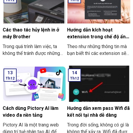
hình dễ dàng và hiệu quả như
THIÊN SƠN Computer tìm hiểu
thế nào? Nếu bạn chưa biết thì
cách làm sau nhé.
cùng Thiên Sơn Computer tìm
hiểu nhé.
Các thao tác hủy lệnh in ở
Hướng dẫn kích hoạt
máy Brother
extension trong chế độ ẩn
danh ở Google Chrome
Trong quá trình làm việc, ta
Theo như những thông tin mà
không thể tránh được những
bạn biết thì các extension sẽ
trường hợp nhầm lẫn xảy ra.
không dùng được khi bạn mở
Sẽ có lúc bạn lỡ tay nhấn in
tab ẩn danh ở trên Google
13
14
nhầm, nhấn nhầm file hay là lỡ
Chrome. Trong bài viết này
Th12
Th12
tay nhấn chọn in ra nhiều bản
THIÊN SƠN COMPUTER sẽ
hơn. Các thao tác hủy lệnh in ở
chỉ cho bạn cách kích hoạt
máy Brother là hủy, không cần
extension nhé.
in thêm tài liệu tiếp nữa. Và
việc thực hiện hủy lệnh in là
Cách dùng Pictory AI làm
Hướng dẫn xem pass Wifi đã
điều tốt nhất nhằm tránh sự
video đa nền tảng
kết nối tại nhà dễ dàng
lãng phí thời gian.
Pictory AI là một trang web
Trong đời sống, không có gì là
dùng trí tuệ nhân tạo AI để
không thể xảy ra. Wifi đã được