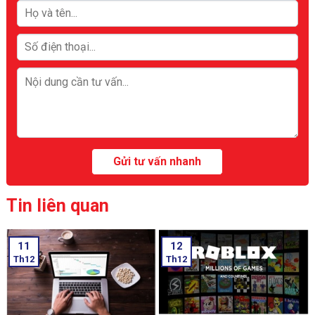
Tin liên quan
11
12
Th12
Th12