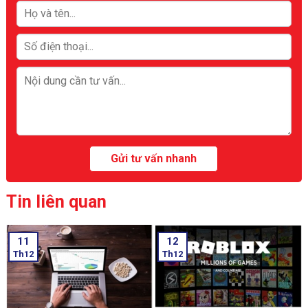
Tin liên quan
11
12
Th12
Th12