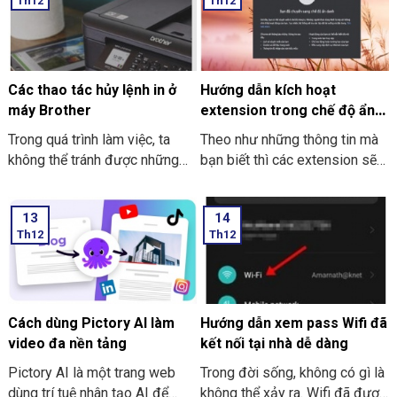
Th12
Th12
hình dễ dàng và hiệu quả như
THIÊN SƠN Computer tìm hiểu
thế nào? Nếu bạn chưa biết thì
cách làm sau nhé.
cùng Thiên Sơn Computer tìm
hiểu nhé.
Các thao tác hủy lệnh in ở
Hướng dẫn kích hoạt
máy Brother
extension trong chế độ ẩn
danh ở Google Chrome
Trong quá trình làm việc, ta
Theo như những thông tin mà
không thể tránh được những
bạn biết thì các extension sẽ
trường hợp nhầm lẫn xảy ra.
không dùng được khi bạn mở
Sẽ có lúc bạn lỡ tay nhấn in
tab ẩn danh ở trên Google
13
14
nhầm, nhấn nhầm file hay là lỡ
Chrome. Trong bài viết này
Th12
Th12
tay nhấn chọn in ra nhiều bản
THIÊN SƠN COMPUTER sẽ
hơn. Các thao tác hủy lệnh in ở
chỉ cho bạn cách kích hoạt
máy Brother là hủy, không cần
extension nhé.
in thêm tài liệu tiếp nữa. Và
việc thực hiện hủy lệnh in là
Cách dùng Pictory AI làm
Hướng dẫn xem pass Wifi đã
điều tốt nhất nhằm tránh sự
video đa nền tảng
kết nối tại nhà dễ dàng
lãng phí thời gian.
Pictory AI là một trang web
Trong đời sống, không có gì là
dùng trí tuệ nhân tạo AI để
không thể xảy ra. Wifi đã được