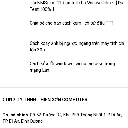
Tải KMSpico 11 bản full cho Win và Office【Đã
ấn tượng trên Facebook lại có
Test 100% 】
thể lưu trữ lâu dài, đến lúc bạn
xóa đi. Cách làm Thao tác tạo
Chia sẻ cho bạn cách xem lịch sử đấu TFT
tin nổi bật trên ứng dụng
Facebook là làm như thế nào?
Cách xoay ảnh bị ngược, ngang trên máy tính chỉ
tốn 30s.
Cách sửa lỗi windows cannot access trong
mạng Lan
CÔNG TY TNHH THIÊN SƠN COMPUTER
Trụ sở chính
: Số 52, Đường D4, Khu Phố Thống Nhất 1, P Dĩ An,
T.P Dĩ An, Bình Dương