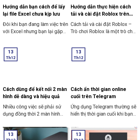
Hướng dẫn bạn cách để lấy
Hướng dẫn thực hiện cách
lại file Excel chưa kịp lưu
tải và cài đặt Roblox trên
máy tính thật đơn giản
Đôi khi bạn đang làm việc trên
Cách tải và cài đặt Roblox –
với Excel nhưng bạn lại gặp
Trò chơi Roblox là một trò chơi
phải những tình huống như là
điện tử giúp những người chơi
bị mất điện bạn quên chưa kịp
bước vào thế giới trò chơi ảo
13
13
lưu hay laptop tắt nguồn đột
và trải nghiệm không gian vô
Th12
Th12
ngột làm cho bạn chưa thể kịp
cùng mới lạ trên máy tính của
lưu file. Và dưới đây là những
mình. Hôm nay THIÊN SƠN
cách hướng dẫn bạn cách để
COMPUTER sẽ chia sẻ với
lấy lại file Excel chưa kịp lưu
bạn cách hướng dẫn thực hiện
đơn giản và dễ thực hiện.
cách tải và cài đặt Roblox trên
Cách dùng để kết nối 2 màn
Cách ẩn thời gian online
máy tính thật đơn giản.
hình dễ dàng và hiệu quả
cuối trên Telegram
Nhiều công việc sẽ phải sử
Ứng dụng Telegram thường sẽ
dụng đồng thời 2 màn hình
hiển thị thời gian cuối khi bạn
song song. Nó giúp công việc
trực tuyến nhưng giờ thì vẫn
tối ưu và nhanh hơn. Nhưng
có thể ẩn thông tin này với các
13
13
cách dùng để kết nối 2 màn
thao tác đơn giản. Hãy cùng