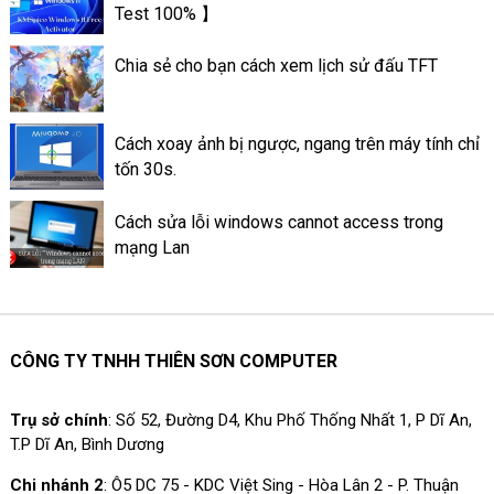
Test 100% 】
thể lưu trữ lâu dài, đến lúc bạn
xóa đi. Cách làm Thao tác tạo
Chia sẻ cho bạn cách xem lịch sử đấu TFT
tin nổi bật trên ứng dụng
Facebook là làm như thế nào?
Cách xoay ảnh bị ngược, ngang trên máy tính chỉ
tốn 30s.
Cách sửa lỗi windows cannot access trong
mạng Lan
CÔNG TY TNHH THIÊN SƠN COMPUTER
Trụ sở chính
: Số 52, Đường D4, Khu Phố Thống Nhất 1, P Dĩ An,
T.P Dĩ An, Bình Dương
Chi nhánh 2
: Ô5 DC 75 - KDC Việt Sing - Hòa Lân 2 - P. Thuận