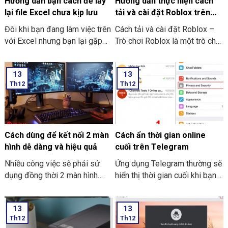
Hướng dẫn bạn cách để lấy
Hướng dẫn thực hiện cách
lại file Excel chưa kịp lưu
tải và cài đặt Roblox trên
máy tính thật đơn giản
Đôi khi bạn đang làm việc trên
Cách tải và cài đặt Roblox –
với Excel nhưng bạn lại gặp
Trò chơi Roblox là một trò chơi
phải những tình huống như là
điện tử giúp những người chơi
bị mất điện bạn quên chưa kịp
bước vào thế giới trò chơi ảo
13
13
lưu hay laptop tắt nguồn đột
và trải nghiệm không gian vô
Th12
Th12
ngột làm cho bạn chưa thể kịp
cùng mới lạ trên máy tính của
lưu file. Và dưới đây là những
mình. Hôm nay THIÊN SƠN
cách hướng dẫn bạn cách để
COMPUTER sẽ chia sẻ với
lấy lại file Excel chưa kịp lưu
bạn cách hướng dẫn thực hiện
đơn giản và dễ thực hiện.
cách tải và cài đặt Roblox trên
Cách dùng để kết nối 2 màn
Cách ẩn thời gian online
máy tính thật đơn giản.
hình dễ dàng và hiệu quả
cuối trên Telegram
Nhiều công việc sẽ phải sử
Ứng dụng Telegram thường sẽ
dụng đồng thời 2 màn hình
hiển thị thời gian cuối khi bạn
song song. Nó giúp công việc
trực tuyến nhưng giờ thì vẫn
tối ưu và nhanh hơn. Nhưng
có thể ẩn thông tin này với các
13
13
cách dùng để kết nối 2 màn
thao tác đơn giản. Hãy cùng
Th12
Th12
hình dễ dàng và hiệu quả như
THIÊN SƠN Computer tìm hiểu