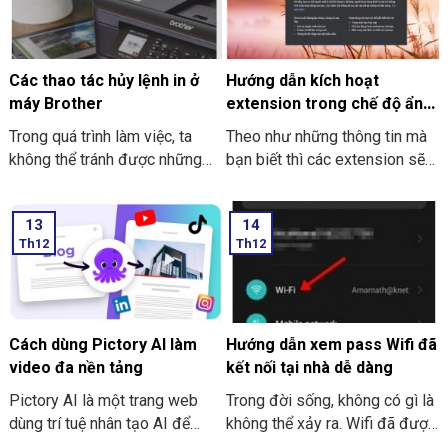
thế nào? Nếu bạn chưa biết thì
cách làm sau nhé.
cùng Thiên Sơn Computer tìm
hiểu nhé.
Các thao tác hủy lệnh in ở
Hướng dẫn kích hoạt
máy Brother
extension trong chế độ ẩn
danh ở Google Chrome
Trong quá trình làm việc, ta
Theo như những thông tin mà
không thể tránh được những
bạn biết thì các extension sẽ
trường hợp nhầm lẫn xảy ra.
không dùng được khi bạn mở
Sẽ có lúc bạn lỡ tay nhấn in
tab ẩn danh ở trên Google
13
14
nhầm, nhấn nhầm file hay là lỡ
Chrome. Trong bài viết này
Th12
Th12
tay nhấn chọn in ra nhiều bản
THIÊN SƠN COMPUTER sẽ
hơn. Các thao tác hủy lệnh in ở
chỉ cho bạn cách kích hoạt
máy Brother là hủy, không cần
extension nhé.
in thêm tài liệu tiếp nữa. Và
việc thực hiện hủy lệnh in là
Cách dùng Pictory AI làm
Hướng dẫn xem pass Wifi đã
điều tốt nhất nhằm tránh sự
video đa nền tảng
kết nối tại nhà dễ dàng
lãng phí thời gian.
Pictory AI là một trang web
Trong đời sống, không có gì là
dùng trí tuệ nhân tạo AI để
không thể xảy ra. Wifi đã được
sáng tạo để tạo video cho
cài đặt, đã được kết nối và