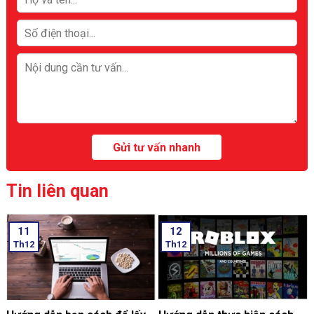
Tin liên quan
11
12
Th12
Th12