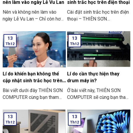
nên làm vào ngày Lễ Vu Lan
sinh trắc học trên điện thoại
Nên và không nên làm vào
Cài đặt sinh trắc học trên điện
ngày Lễ Vu Lan – Chỉ còn hơn
thoại – THIÊN SƠN
mười ngày nữa thôi là đến
COMPUTER cùng bạn tham
ngày Vu Lan báo hiếu rồi.
khảo “các bước thực hiện cài
13
13
THIÊN SƠN COMPUTER chia
đặt sinh trắc học trên điện
Th12
Th12
sẻ với bạn về những việc nên
thoại” nhé
và không nên làm ngày Lễ Vu
Lan nhé.
Lí do khiến bạn không thể
Lí do cần thực hiện thay
cập nhật sinh trắc học trên
drum máy in?
ứng dụng ngân hàng
Bài viết dưới đây THIÊN SƠN
Ở bài viết này, THIÊN SƠN
COMPUTER cùng bạn tham
COMPUTER sẽ cùng bạn tham
khảo một số lí do khiến bạn
khảo lí do cần thực hiện thay
không thể cập nhật sinh trắc
drum máy in là như thế nào
13
13
học trên ứng dụng ngân hàng
nhé?
Th12
Th12
thường gặp nhé: