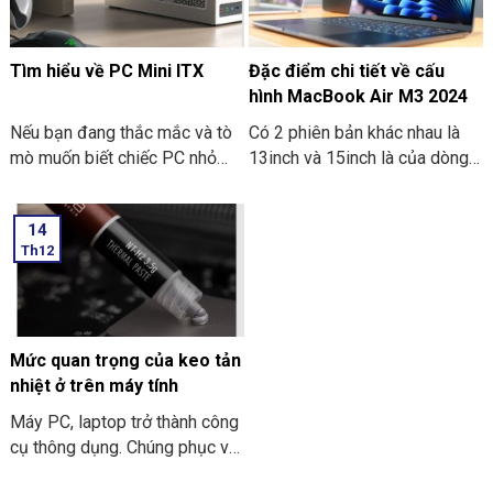
Tìm hiểu về PC Mini ITX
Đặc điểm chi tiết về cấu
hình MacBook Air M3 2024
Nếu bạn đang thắc mắc và tò
Có 2 phiên bản khác nhau là
mò muốn biết chiếc PC nhỏ
13inch và 15inch là của dòng
gọn. Mà nó có thể mang đi
Macbook Air M3 2024 đã
nhiều nơi thì PC Mini ITX có
được Apple công bố. Điểm ấn
14
thể đáp ứng được nhu cầu đó.
tượng là các thông số bên
Th12
Sau đây là một số thông tin
trong dòng máy này. Hãy cùng
khi bạn tìm hiểu về PC Mini
THIÊN SƠN COMPUTER điểm
ITX. Cùng THIÊN SƠN
qua về đặc điểm chi tiết về
COMPUTER tham khảo nhé.
cấu hình MacBook Air M3
2024 nhé.
Mức quan trọng của keo tản
nhiệt ở trên máy tính
Máy PC, laptop trở thành công
cụ thông dụng. Chúng phục vụ
cho nhu cầu công việc và học