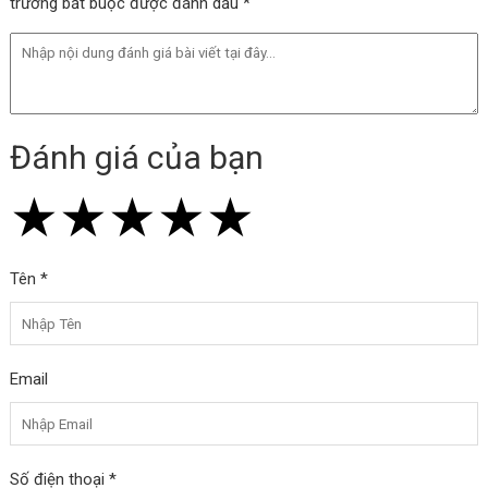
trường bắt buộc được đánh dấu *
Đánh giá của bạn
★
★
★
★
★
★
★
★
★
★
★
★
★
★
★
Tên *
Email
Số điện thoại *