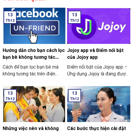
13
13
Th12
Th12
Hướng dẫn cho bạn cách lọc
Jojoy app và Điểm nổi bật
bạn bè không tương tác
của Jojoy app
trên Facebook nhanh nhất
Cách để bạn lọc bạn bè mà
Điểm nổi bật của Jojoy app –
2024
không tương tác trên điện
Ứng dụng Jojoy là đang được
thoại
săn đón rầm rộ ở trong cộng
đồng người yêu thích các trò
13
13
chơi điện tử ở trên điện thoại
Th12
Th12
di động.
Những việc nên và không
Các bước thực hiện cài đặt