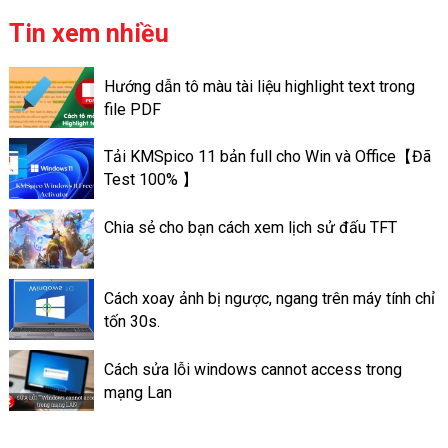
tập. Và để “sức khỏe” của máy
tính đươc đảm bảo. Bạn cần
Tin xem nhiều
phải vệ sinh và bảo trì chúng
định kỳ. Việc tra keo tản nhiệt
Hướng dẫn tô màu tài liệu highlight text trong
trên máy tính có thể giúp máy
file PDF
tính có thể đạt được hiệu suất
tốt. Và có hoạt động ổn định
Tải KMSpico 11 bản full cho Win và Office【Đã
tốt hơn. Sau đây là thông tin về
Test 100% 】
mức quan trọng của keo tản
nhiệt ở trên máy tính.
Chia sẻ cho bạn cách xem lịch sử đấu TFT
Cách xoay ảnh bị ngược, ngang trên máy tính chỉ
tốn 30s.
Cách sửa lỗi windows cannot access trong
mạng Lan