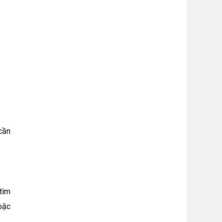
cần
tìm
oặc