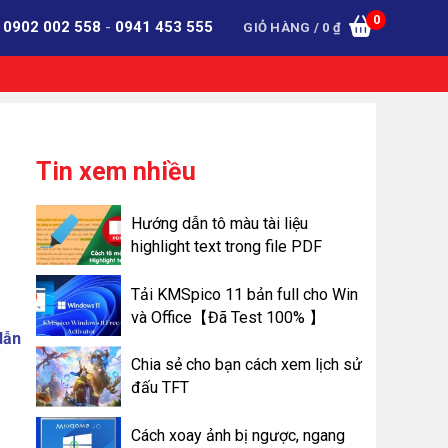
0
:
0902 002 558
-
0941 453 555
GIỎ HÀNG /
0
₫
Tin xem nhiều
Hướng dẫn tô màu tài liệu
highlight text trong file PDF
Tải KMSpico 11 bản full cho Win
và Office【Đã Test 100% 】
dẫn
Chia sẻ cho bạn cách xem lịch sử
đấu TFT
Cách xoay ảnh bị ngược, ngang