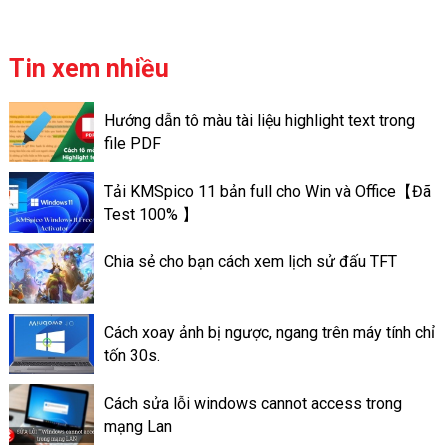
chia sẻ với bạn thông tin về hồ
sơ, thủ tục để nhận BHXH 1
lần là gồm những gì?
Tin xem nhiều
Hướng dẫn tô màu tài liệu highlight text trong
file PDF
Tải KMSpico 11 bản full cho Win và Office【Đã
Test 100% 】
Chia sẻ cho bạn cách xem lịch sử đấu TFT
Cách xoay ảnh bị ngược, ngang trên máy tính chỉ
tốn 30s.
Cách sửa lỗi windows cannot access trong
mạng Lan