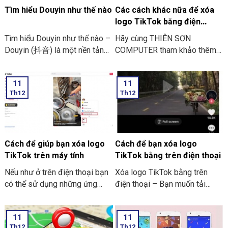
Tìm hiểu Douyin như thế nào
Các cách khác nữa để xóa
logo TikTok bằng điện
thoại.
Tìm hiểu Douyin như thế nào –
Hãy cùng THIÊN SƠN
Douyin (抖音) là một nền tảng
COMPUTER tham khảo thêm
để tạo video ngắn để hỗ trợ
những cách khác để Xóa logo
chỉnh sửa thêm hiệu ứng. Có
TikTok bằng điện thoại nhé.
11
11
tính năng ghép nhạc vô cùng
Th12
Th12
vui nhộn. Nó được ra đời vào
tháng 09/2016. Nó được công
ty công nghệ ByteDance phát
triển. Ứng dụng này đây hiện
đã có mặt ở trên 2 hệ điều
Cách để giúp bạn xóa logo
Cách để bạn xóa logo
hành là iOS và Android.
TikTok trên máy tính
TikTok bằng trên điện thoại
Nếu như ở trên điện thoại bạn
Xóa logo TikTok bằng trên
có thể sử dụng những ứng
điện thoại – Bạn muốn tải
dụng để xóa logo TikTok thì
dowload video từ TikTok về
trên PC và laptop thì bạn có
chiếc điện thoại. Nhưng bạn
11
11
thể sử dụng website để hỗ
không muốn hiển thị ra logo
Th12
Th12