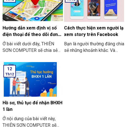
trợ. Bạn tham khảo các cách
TikTok để tăng thêm tính
xóa logo TikTok ở trên máy
chuyên nghiệp. Và để tạo hình
tính ở dưới đây để có thể áp
thức đẹp cho video. Ở dưới
dụng trong quá trình chỉnh sửa.
đây sẽ là một số cách để bạn
có thể thực hiện việc tải video
Hướng dẫn xem định vị số
Cách thực hiện xem người lạ
TikTok về máy mà không dính
điện thoại để theo dõi đơn
xem story trên Facebook
logo
giản
Ở bài viết dưới đây, THIÊN
Bạn là người thường đăng chia
SƠN COMPUTER sẽ chia sẻ
sẻ những khoảnh khắc. Và
với bạn những cách thực hiện
những bài viết của mình trên
hướng dẫn xem định vị số
story Facebook của bạn. Chắc
12
điện thoại để theo dõi đơn
hẳn bạn sẽ tò mò là đã có ai
Th12
giản.
vào xem story của bạn. Nội
dung bài viết dưới đây THIÊN
SƠN COMPUTER sẽ chia sẻ
cách thực hiện xem người lạ
xem story trên Facebook.
Hồ sơ, thủ tục để nhận BHXH
1 lần
Ở nội dung của bài viết này,
THIÊN SƠN COMPUTER sẽ