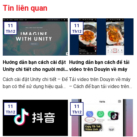
Tin liên quan
11
11
Th12
Th12
Hướng dẫn bạn cách cài đặt
Hướng dẫn bạn cách để tải
Unity chi tiết cho người mới
video trên Douyin về máy
bắt đầu
Cách cài đặt Unity chi tiết – Để
Tải video trên Douyin về máy
bạn có thể sử dụng hiệu quả
– Cách để bạn tải video trên
của Unity. Thì trước hết bạn
Douyin về máy của bạn
cần phải thực hiện tải công cụ
11
11
về máy. Rồi sau đó thiết lập
Th12
Th12
một số yêu cầu cần thiết. Để
Unity có thể hoạt động tốt.
Bên dưới đây là các bước để
cài đặt Unity: