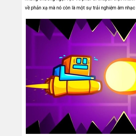
về phản xạ mà nó còn là một sự trải nghiệm âm nhạc t