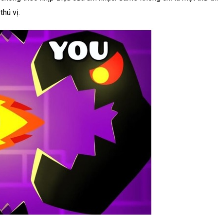
hú vị.