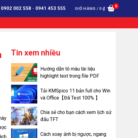
0
:
0902 002 558
-
0941 453 555
GIỎ HÀNG /
0
₫
Tin xem nhiều
n
Hướng dẫn tô màu tài liệu
highlight text trong file PDF
Tải KMSpico 11 bản full cho Win
và Office【Đã Test 100% 】
Chia sẻ cho bạn cách xem lịch sử
này
đấu TFT
ược
Cách xoay ảnh bị ngược, ngang
ách