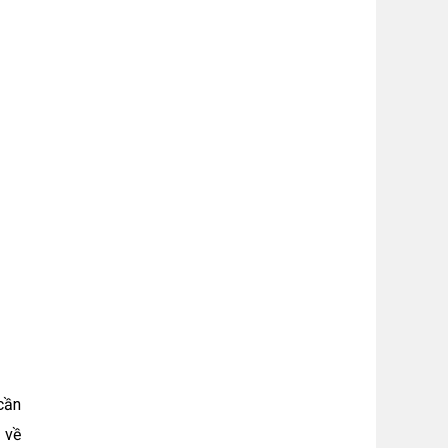
cần
 về