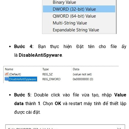
Bước 4:
Bạn thực hiện Đặt tên cho file ấy
là
DisableAntiSpyware
.
Bước 5:
Double click vào file vừa tạo, nhập
Value
data
thành
1
. Chọn
OK
và restart máy tính để thiết lập
được cài đặt.