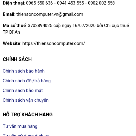
Điện thoại
: 0965 550 636 - 0941 453 555 - 0902 002 558
Email
: thiensoncomputer.vn@gmail.com
Mã số thuế
: 3702894025 cấp ngày 16/07/2020 bởi Chi cục thuế
TP Dĩ An
Website
: https://thiensoncomputer.com/
CHÍNH SÁCH
Chính sách bảo hành
Chính sách đổi/trả hàng
Chính sách bảo mật
Chính sách vận chuyển
HỖ TRỢ KHÁCH HÀNG
Tư vấn mua hàng
Tư vấn sử dụng dịch vụ