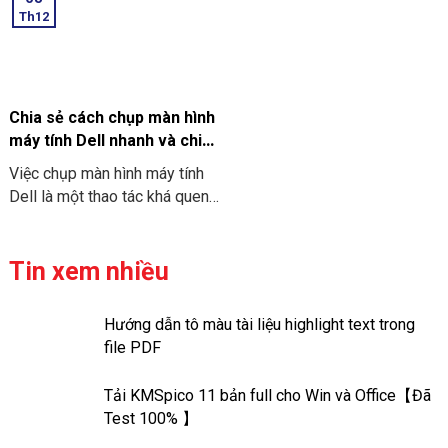
Bạn muốn lưu chúng lại nhưng
bản thành ghi chú. Và từ đó
Th12
chưa biết cách nào?
tóm tắt được và tạo ra các bài
thuyết trình chuyên nghiệp một
cách nhanh chóng và dễ dàng
hơn. Gamma AI sẽ tự động hóa
được các thao tác bao gồm là
Chia sẻ cách chụp màn hình
thiết kế bố cục, chèn hình ảnh
máy tính Dell nhanh và chi
và video và thêm hiệu ứng khi
tiết
Việc chụp màn hình máy tính
nhận thông tin từ người dùng.
Dell là một thao tác khá quen
Điều này giúp cho slide của
thuộc với nhiều người. Tuy
người sử dụng trở nên ấn
nhiên không phải tất cả mọi
tượng hơn và đa dạng mọi chủ
người cũng biết cách chụp
Tin xem nhiều
đề.
nhanh chóng và chuyên nghiệp.
Bài viết này chúng tôi sẽ
Hướng dẫn tô màu tài liệu highlight text trong
hướng dẫn các cách chụp màn
file PDF
hình máy tính Dell nhanh nhất
và chi tiết nhất. Giúp cho bạn
Tải KMSpico 11 bản full cho Win và Office【Đã
lựa chọn được cách phù hợp
Test 100% 】
với nhu cầu của mình.