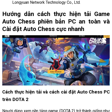
Longyuan Network Technology Co., Ltd.
Hướng dẫn cách thực hiện tải Game
Auto Chess phiên bản PC an toàn và
Cài đặt Auto Chess cực nhanh
Cách thực hiện tải và cách cài đặt Auto Chess PC
trên DOTA 2
Người dùng xem nền tảng game (DOTA 2) trở thành giống như