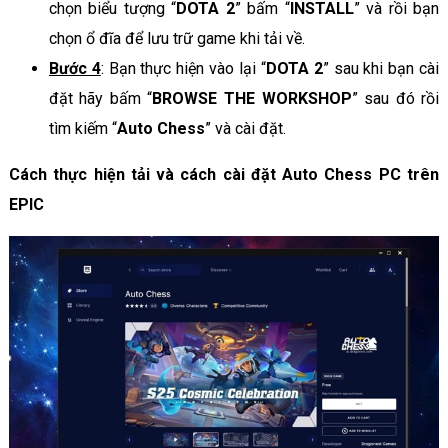
chọn biểu tượng “
DOTA 2
” bấm “
INSTALL
” và rồi bạn
chọn ổ đĩa để lưu trữ game khi tải về.
Bước 4
: Bạn thực hiện vào lại “
DOTA 2
” sau khi bạn cài
đặt hãy bấm “
BROWSE THE WORKSHOP
” sau đó rồi
tìm kiếm “
Auto Chess
” và cài đặt.
Cách thực hiện tải và cách cài đặt Auto Chess PC trên
EPIC