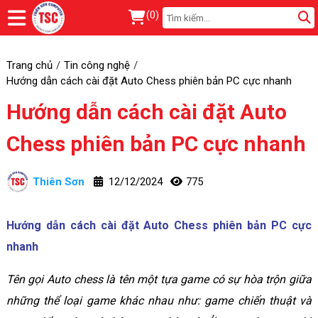
(
0
)
Trang chủ
Tin công nghệ
Hướng dẫn cách cài đặt Auto Chess phiên bản PC cực nhanh
Hướng dẫn cách cài đặt Auto
Chess phiên bản PC cực nhanh
Thiên Sơn
12/12/2024
775
Hướng dẫn cách cài đặt Auto Chess phiên bản PC cực
nhanh
Tên gọi Auto chess là tên một tựa game có sự hòa trộn giữa
những thể loại game khác nhau như: game chiến thuật và