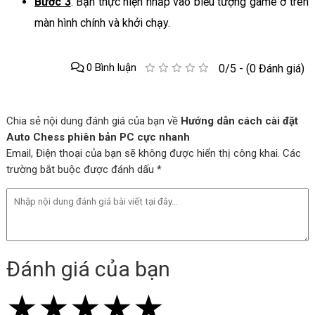
Bước 3
: Bạn thực hiện nhấp vào biểu tượng game ở trên
màn hình chính và khởi chạy.
0 Bình luận
0/5 - (0 Đánh giá)
Chia sẻ nội dung đánh giá của bạn về
Hướng dẫn cách cài đặt
Auto Chess phiên bản PC cực nhanh
Email, Điện thoại của bạn sẽ không được hiển thị công khai. Các
trường bắt buộc được đánh dấu *
Đánh giá của bạn
★
★
★
★
★
★
★
★
★
★
★
★
★
★
★