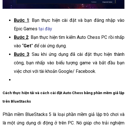
Bước 1
: Bạn thực hiện cài đặt và bạn đăng nhập vào
Epic Games
tại đây
Bước 2
: Bạn thực hiện tìm kiếm Auto Chess PC rồi nhấp
vào “
Get
” để cài ứng dụng.
Bước 3
: Sau khi ứng dụng đã cài đặt thực hiện thành
công, bạn nhấp vào biểu tượng game và bắt đầu bạn
việc chơi với tài khoản Google/ Facebook.
Cách thực hiện tải và cách cài đặt Auto Chess bằng phần mềm giả lập
trên BlueStacks
Phần mềm BlueStacks 5 là loại phần mềm giả lập trò chơi và
là một ứng dụng di động ở trên PC. Nó giúp cho trải nghiệm