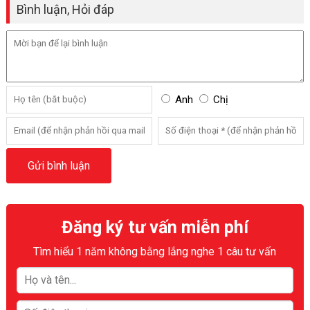
Bình luận, Hỏi đáp
Anh
Chị
Đăng ký tư vấn miễn phí
Tìm hiểu 1 năm không bằng lắng nghe 1 câu tư vấn