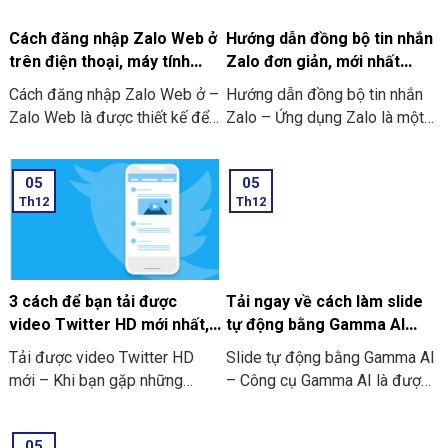
tiết bạn không mong muốn
người thua sẽ phải chịu theo
trên bất kỳ bức ảnh nào cùng
người thắng (thông thường là
Cách đăng nhập Zalo Web ở
Hướng dẫn đồng bộ tin nhắn
với sự hỗ trợ của AI. Cùng với
các thử thách có tính vui nhộn).
trên điện thoại, máy tính
Zalo đơn giản, mới nhất
thao tác cực kỳ giản đơn đó là
không cần tải về
2024
Cách đăng nhập Zalo Web ở –
Hướng dẫn đồng bộ tin nhắn
tô chọn vùng cần xóa. Và thêm
Zalo Web là được thiết kế để
Zalo – Ứng dụng Zalo là một
nữa AI sẽ tự động xóa vùng
sử dụng trực tiếp trên trình
ứng dụng nhắn tin phổ biến tại
đã chọn cho bạn.
duyệt web của máy tính hoặc
Việt Nam. Nó có vai trò quan
05
05
là điện thoại. Thay vì bạn phải
trọng trong việc kết nối và làm
Th12
Th12
tải và cài đặt lại ứng dụng
việc. Tuy nhiên, để chuyển đổi
Zalo như thông thường mà bạn
giữa các thiết bị hoặc là lưu
thường dùng thì bạn chỉ cần
giữ dữ liệu tin nhắn có thể gây
mở trình duyệt (Chrome,
khó khăn nếu là bạn chưa biết
Firefox, Edge, Safari…). Và tiến
cách đồng bộ tin nhắn.
3 cách để bạn tải được
Tải ngay về cách làm slide
hành việc truy cập vào trang
video Twitter HD mới nhất,
tự động bằng Gamma AI
web của Zalo. Để được sử
đơn giản ai cũng làm được
siêu dễ
Tải được video Twitter HD
Slide tự động bằng Gamma AI
dụng các tính năng như là
mới – Khi bạn gặp những
– Công cụ Gamma AI là được
nhắn tin, gọi điện, xem tin tức,
đoạn clip hài hước hay video
kết hợp trí tuệ nhân tạo AI. Nó
tham gia các nhóm…
hướng dẫn thú vị trên Twitter.
giúp cho người dùng biến văn
05