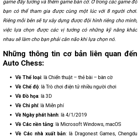
game đẩy tướng và thêm game bàn cờ. Ở trong các game đó
bạn có thể tham gia được cùng một lúc với 8 người chơi.
Riêng mỗi bên sẽ tự xây dựng được đội hình riêng cho mình,
việc lựa chọn được các vị tướng có những kỹ năng khác
nhau sẽ làm cho bạn phải cân não khi lựa chọn nó.
Những thông tin cơ bản liên quan đến
Auto Chess:
Về Thể loại
: là Chiến thuật – thẻ bài – bàn cờ
Về Chế độ
: là Trò chơi điện tử nhiều người chơi
Về Đồ họa
: là 3D
Về Chi phí
: là Miễn phí
Về Ngày phát hành
: là 4/1/2019
Về Các nền tảng
: là Microsoft Windows, macOS
Về Các nhà xuất bản
: là Dragonest Games, Chengdu