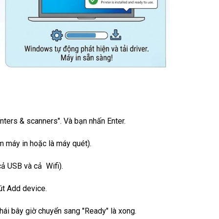
nters & scanners". Và bạn nhấn Enter.
m máy in hoặc là máy quét).
cả USB và cả Wifi).
nút Add device.
thái bây giờ chuyển sang "Ready" là xong.