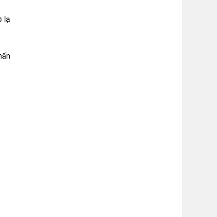
b lạ
Nhấn