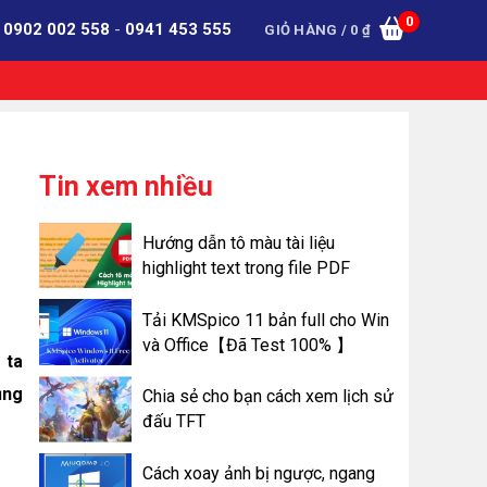
0
:
0902 002 558
-
0941 453 555
GIỎ HÀNG /
0
₫
Tin xem nhiều
Hướng dẫn tô màu tài liệu
highlight text trong file PDF
Tải KMSpico 11 bản full cho Win
và Office【Đã Test 100% 】
 ta
ụng
Chia sẻ cho bạn cách xem lịch sử
đấu TFT
Cách xoay ảnh bị ngược, ngang