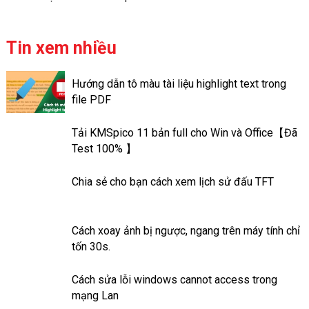
Điều này giúp cho slide của
thuộc với nhiều người. Tuy
người sử dụng trở nên ấn
nhiên không phải tất cả mọi
tượng hơn và đa dạng mọi chủ
người cũng biết cách chụp
Tin xem nhiều
đề.
nhanh chóng và chuyên nghiệp.
Bài viết này chúng tôi sẽ
Hướng dẫn tô màu tài liệu highlight text trong
hướng dẫn các cách chụp màn
file PDF
hình máy tính Dell nhanh nhất
và chi tiết nhất. Giúp cho bạn
Tải KMSpico 11 bản full cho Win và Office【Đã
lựa chọn được cách phù hợp
Test 100% 】
với nhu cầu của mình.
Chia sẻ cho bạn cách xem lịch sử đấu TFT
Cách xoay ảnh bị ngược, ngang trên máy tính chỉ
tốn 30s.
Cách sửa lỗi windows cannot access trong
mạng Lan