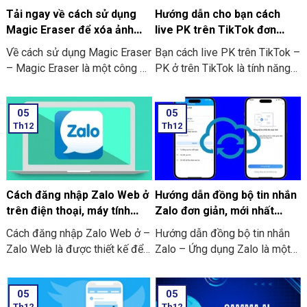
ngay dưới đây.
Tải ngay về cách sử dụng
Hướng dẫn cho bạn cách
Magic Eraser để xóa ảnh
live PK trên TikTok đơn
trên điện thoại
giản, hiệu quả
Về cách sử dụng Magic Eraser
Bạn cách live PK trên TikTok –
– Magic Eraser là một công cụ
PK ở trên TikTok là tính năng
mới đã được tích hợp vào
cho phép 2 người cùng ở
Google Photos. Với chức năng
livestream đối đầu nhau xem
05
05
này được hoạt động tương tự
ai được nhiều lượt like hơn và
Th12
Th12
như Content-Aware của ứng
quà tặng nhiều nhất từ người
dụng Photoshop. Bạn có thể
xem trực tiếp. Theo đó là cả 2
dùng nó để loại bỏ những chi
sẽ cùng đặt ra 1 yêu cầu mà
tiết bạn không mong muốn
người thua sẽ phải chịu theo
trên bất kỳ bức ảnh nào cùng
người thắng (thông thường là
Cách đăng nhập Zalo Web ở
Hướng dẫn đồng bộ tin nhắn
với sự hỗ trợ của AI. Cùng với
các thử thách có tính vui nhộn).
trên điện thoại, máy tính
Zalo đơn giản, mới nhất
thao tác cực kỳ giản đơn đó là
không cần tải về
2024
Cách đăng nhập Zalo Web ở –
Hướng dẫn đồng bộ tin nhắn
tô chọn vùng cần xóa. Và thêm
Zalo Web là được thiết kế để
Zalo – Ứng dụng Zalo là một
nữa AI sẽ tự động xóa vùng
sử dụng trực tiếp trên trình
ứng dụng nhắn tin phổ biến tại
đã chọn cho bạn.
duyệt web của máy tính hoặc
Việt Nam. Nó có vai trò quan
05
05
là điện thoại. Thay vì bạn phải
trọng trong việc kết nối và làm
Th12
Th12