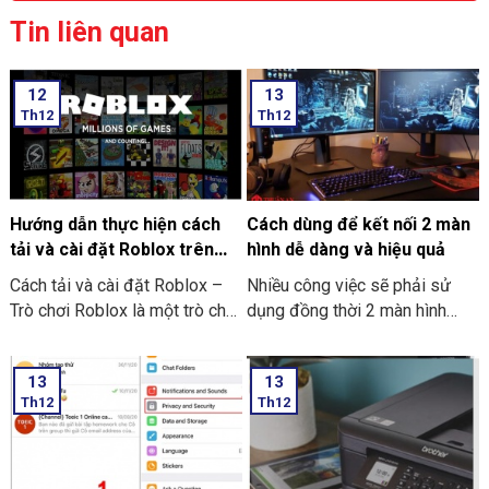
Tin liên quan
12
13
Th12
Th12
Hướng dẫn thực hiện cách
Cách dùng để kết nối 2 màn
tải và cài đặt Roblox trên
hình dễ dàng và hiệu quả
máy tính thật đơn giản
Cách tải và cài đặt Roblox –
Nhiều công việc sẽ phải sử
Trò chơi Roblox là một trò chơi
dụng đồng thời 2 màn hình
điện tử giúp những người chơi
song song. Nó giúp công việc
bước vào thế giới trò chơi ảo
tối ưu và nhanh hơn. Nhưng
13
13
và trải nghiệm không gian vô
cách dùng để kết nối 2 màn
Th12
Th12
cùng mới lạ trên máy tính của
hình dễ dàng và hiệu quả như
mình. Hôm nay THIÊN SƠN
thế nào? Nếu bạn chưa biết thì
COMPUTER sẽ chia sẻ với
cùng Thiên Sơn Computer tìm
bạn cách hướng dẫn thực hiện
hiểu nhé.