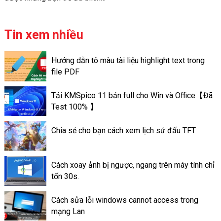
tin nổi bật trên ứng dụng
để tìm hiểu bản thân và có
Facebook là làm như thế nào?
những gợi ý hành trình sắp
diễn ra trong tương lai để có
Tin xem nhiều
định hướng đi đúng hơn. Thế là
YouTube đã nghiên cứu và tạo
Hướng dẫn tô màu tài liệu highlight text trong
ra công cụ giúp người dùng có
file PDF
thể xem tarot miễn phí online
tiện lợi. Và sau đây THIÊN
Tải KMSpico 11 bản full cho Win và Office【Đã
SƠN COMPUTER sẽ chỉ bạn
Test 100% 】
cách thao tác thực hiện để
xem Tarot with YouTube miễn
Chia sẻ cho bạn cách xem lịch sử đấu TFT
phí.
Cách xoay ảnh bị ngược, ngang trên máy tính chỉ
tốn 30s.
Cách sửa lỗi windows cannot access trong
mạng Lan