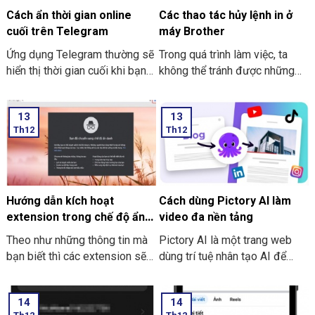
cách tải và cài đặt Roblox trên
Cách ẩn thời gian online
Các thao tác hủy lệnh in ở
máy tính thật đơn giản.
cuối trên Telegram
máy Brother
Ứng dụng Telegram thường sẽ
Trong quá trình làm việc, ta
hiển thị thời gian cuối khi bạn
không thể tránh được những
trực tuyến nhưng giờ thì vẫn
trường hợp nhầm lẫn xảy ra.
có thể ẩn thông tin này với các
Sẽ có lúc bạn lỡ tay nhấn in
13
13
thao tác đơn giản. Hãy cùng
nhầm, nhấn nhầm file hay là lỡ
Th12
Th12
THIÊN SƠN Computer tìm hiểu
tay nhấn chọn in ra nhiều bản
cách làm sau nhé.
hơn. Các thao tác hủy lệnh in ở
máy Brother là hủy, không cần
in thêm tài liệu tiếp nữa. Và
việc thực hiện hủy lệnh in là
Hướng dẫn kích hoạt
Cách dùng Pictory AI làm
điều tốt nhất nhằm tránh sự
extension trong chế độ ẩn
video đa nền tảng
lãng phí thời gian.
danh ở Google Chrome
Theo như những thông tin mà
Pictory AI là một trang web
bạn biết thì các extension sẽ
dùng trí tuệ nhân tạo AI để
không dùng được khi bạn mở
sáng tạo để tạo video cho
tab ẩn danh ở trên Google
người sử dụng. Bạn có thể tiến
14
14
Chrome. Trong bài viết này
hành thực hiện làm video cho