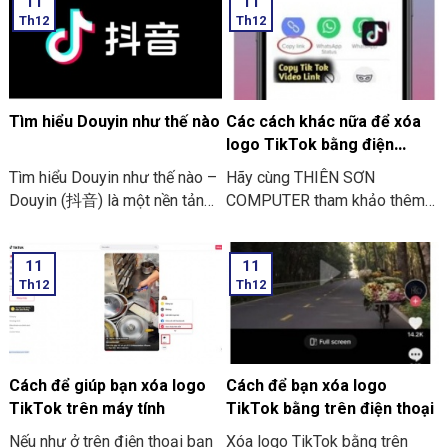
11
11
về máy. Rồi sau đó thiết lập
Th12
Th12
một số yêu cầu cần thiết. Để
Unity có thể hoạt động tốt.
Bên dưới đây là các bước để
cài đặt Unity:
Tìm hiểu Douyin như thế nào
Các cách khác nữa để xóa
logo TikTok bằng điện
thoại.
Tìm hiểu Douyin như thế nào –
Hãy cùng THIÊN SƠN
Douyin (抖音) là một nền tảng
COMPUTER tham khảo thêm
để tạo video ngắn để hỗ trợ
những cách khác để Xóa logo
chỉnh sửa thêm hiệu ứng. Có
TikTok bằng điện thoại nhé.
11
11
tính năng ghép nhạc vô cùng
Th12
Th12
vui nhộn. Nó được ra đời vào
tháng 09/2016. Nó được công
ty công nghệ ByteDance phát
triển. Ứng dụng này đây hiện
đã có mặt ở trên 2 hệ điều
Cách để giúp bạn xóa logo
Cách để bạn xóa logo
hành là iOS và Android.
TikTok trên máy tính
TikTok bằng trên điện thoại
Nếu như ở trên điện thoại bạn
Xóa logo TikTok bằng trên