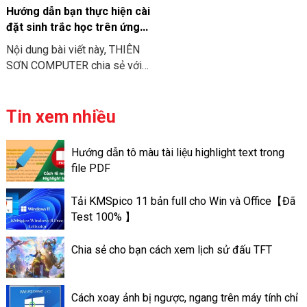
xem story trên Facebook.
Hướng dẫn bạn thực hiện cài
đặt sinh trắc học trên ứng
dụng ngân hàng
Nội dung bài viết này, THIÊN
SƠN COMPUTER chia sẻ với
bạn về cách “Hướng dẫn bạn
thực hiện cài đặt sinh trắc học
trên ứng dụng ngân hàng
Tin xem nhiều
Vietinbank và Sacombank” để
bạn có thể tự cập nhật thông
Hướng dẫn tô màu tài liệu highlight text trong
tin ngay tại nhà mà bạn không
file PDF
cần phải đến trực tiếp ngân
hàng.
Tải KMSpico 11 bản full cho Win và Office【Đã
Test 100% 】
Chia sẻ cho bạn cách xem lịch sử đấu TFT
Cách xoay ảnh bị ngược, ngang trên máy tính chỉ