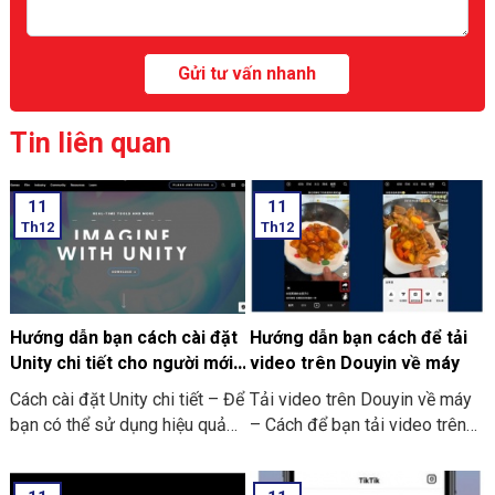
Tin liên quan
11
11
Th12
Th12
Hướng dẫn bạn cách cài đặt
Hướng dẫn bạn cách để tải
Unity chi tiết cho người mới
video trên Douyin về máy
bắt đầu
Cách cài đặt Unity chi tiết – Để
Tải video trên Douyin về máy
bạn có thể sử dụng hiệu quả
– Cách để bạn tải video trên
của Unity. Thì trước hết bạn
Douyin về máy của bạn
cần phải thực hiện tải công cụ