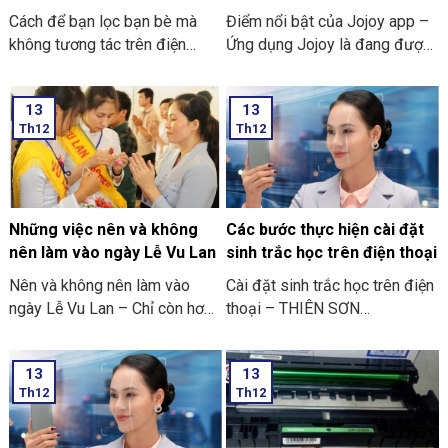
trên Facebook nhanh nhất
Cách để bạn lọc bạn bè mà
Điểm nổi bật của Jojoy app –
2024
không tương tác trên điện
Ứng dụng Jojoy là đang được
thoại
săn đón rầm rộ ở trong cộng
đồng người yêu thích các trò
13
13
chơi điện tử ở trên điện thoại
Th12
Th12
di động.
Những việc nên và không
Các bước thực hiện cài đặt
nên làm vào ngày Lễ Vu Lan
sinh trắc học trên điện thoại
Nên và không nên làm vào
Cài đặt sinh trắc học trên điện
ngày Lễ Vu Lan – Chỉ còn hơn
thoại – THIÊN SƠN
mười ngày nữa thôi là đến
COMPUTER cùng bạn tham
ngày Vu Lan báo hiếu rồi.
khảo “các bước thực hiện cài
13
13
THIÊN SƠN COMPUTER chia
đặt sinh trắc học trên điện
Th12
Th12
sẻ với bạn về những việc nên
thoại” nhé
và không nên làm ngày Lễ Vu
Lan nhé.