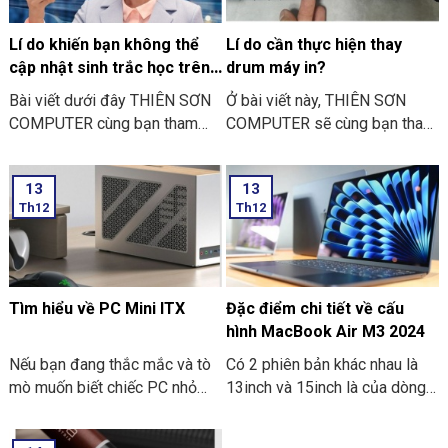
Lí do khiến bạn không thể
Lí do cần thực hiện thay
cập nhật sinh trắc học trên
drum máy in?
ứng dụng ngân hàng
Bài viết dưới đây THIÊN SƠN
Ở bài viết này, THIÊN SƠN
COMPUTER cùng bạn tham
COMPUTER sẽ cùng bạn tham
khảo một số lí do khiến bạn
khảo lí do cần thực hiện thay
không thể cập nhật sinh trắc
drum máy in là như thế nào
13
13
học trên ứng dụng ngân hàng
nhé?
Th12
Th12
thường gặp nhé:
Tìm hiểu về PC Mini ITX
Đặc điểm chi tiết về cấu
hình MacBook Air M3 2024
Nếu bạn đang thắc mắc và tò
Có 2 phiên bản khác nhau là
mò muốn biết chiếc PC nhỏ
13inch và 15inch là của dòng
gọn. Mà nó có thể mang đi
Macbook Air M3 2024 đã
nhiều nơi thì PC Mini ITX có
được Apple công bố. Điểm ấn