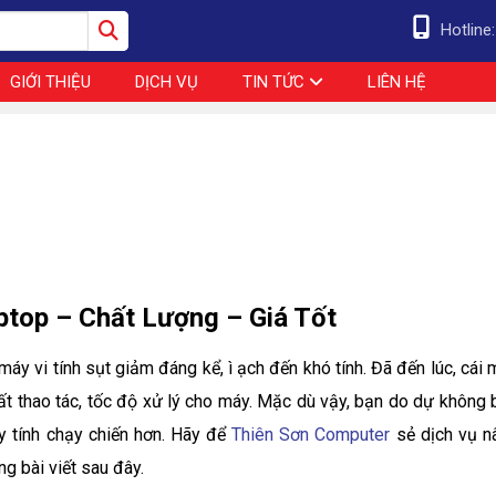
Hotline
GIỚI THIỆU
DỊCH VỤ
TIN TỨC
LIÊN HỆ
ptop – Chất Lượng – Giá Tốt
áy vi tính sụt giảm đáng kể, ì ạch đến khó tính. Đã đến lúc, cái
ất thao tác, tốc độ xử lý cho máy. Mặc dù vậy, bạn do dự không b
y tính chạy chiến hơn. Hãy để
Thiên Sơn Computer
sẻ dịch vụ n
g bài viết sau đây.