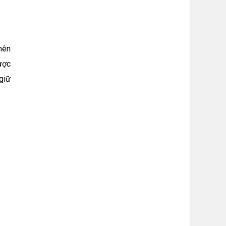
nên
ược
 giữ