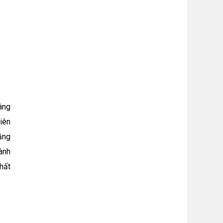
âng
iên
tăng
ành
hất