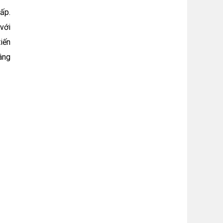
ấp.
với
tiến
âng