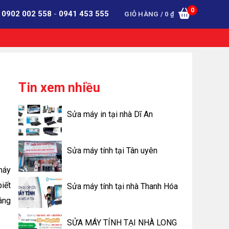
0
:
0902 002 558
-
0941 453 555
GIỎ HÀNG /
0
₫
Tin xem nhiều
Sửa máy in tại nhà Dĩ An
Sửa máy tính tại Tân uyên
 máy
iết
Sửa máy tính tại nhà Thanh Hóa
âng
SỬA MÁY TÍNH TẠI NHÀ LONG