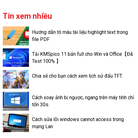
thuộc với nhiều người. Tuy
người sử dụng trở nên ấn
nhiên không phải tất cả mọi
tượng hơn và đa dạng mọi chủ
người cũng biết cách chụp
Tin xem nhiều
đề.
nhanh chóng và chuyên nghiệp.
Bài viết này chúng tôi sẽ
Hướng dẫn tô màu tài liệu highlight text trong
hướng dẫn các cách chụp màn
file PDF
hình máy tính Dell nhanh nhất
và chi tiết nhất. Giúp cho bạn
Tải KMSpico 11 bản full cho Win và Office【Đã
lựa chọn được cách phù hợp
Test 100% 】
với nhu cầu của mình.
Chia sẻ cho bạn cách xem lịch sử đấu TFT
Cách xoay ảnh bị ngược, ngang trên máy tính chỉ
tốn 30s.
Cách sửa lỗi windows cannot access trong
mạng Lan