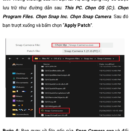
lưu trữ như đường dẫn sau:
This PC. Chọn OS (C:). Chọn
Program Files. Chọn Snap Inc. Chọn Snap Camera
. Sau đó
bạn trượt xuống và bấm chọn “
Apply Patch
”.
Bước 4:
Bạn quay về file gốc của
Snap Camera.exe
và đổi