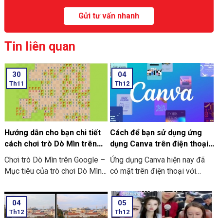
Tin liên quan
30
04
Th11
Th12
Hướng dẫn cho bạn chi tiết
Cách để bạn sử dụng ứng
cách chơi trò Dò Mìn trên
dụng Canva trên điện thoại
Google
chi tiết có làm mẫu
Chơi trò Dò Mìn trên Google –
Ứng dụng Canva hiện nay đã
Mục tiêu của trò chơi Dò Mìn
có mặt trên điện thoại với
là nhằm mở tất cả các ô vuông
dạng ứng dụng thông minh. Và
không chứa mìn. Nếu là bạn
đơn giản, tiện lợi hơn. Nó giúp
04
05
mở phải ô chứa mìn thì bạn sẽ
bạn không những dễ dàng thao
Th12
Th12
là người thua cuộc. Ở dưới đây
tác và chỉnh sửa. Mà còn thiết