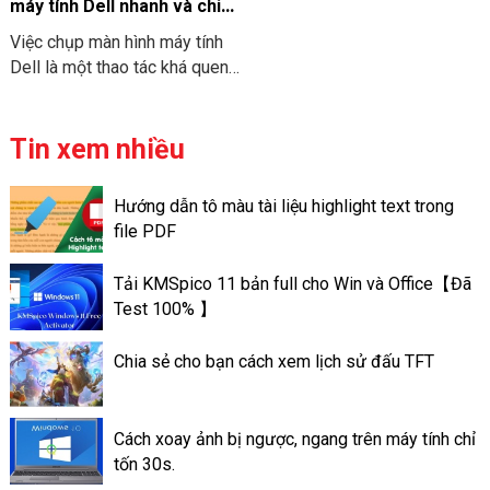
thiết kế bố cục, chèn hình ảnh
máy tính Dell nhanh và chi
và video và thêm hiệu ứng khi
tiết
Việc chụp màn hình máy tính
nhận thông tin từ người dùng.
Dell là một thao tác khá quen
Điều này giúp cho slide của
thuộc với nhiều người. Tuy
người sử dụng trở nên ấn
nhiên không phải tất cả mọi
tượng hơn và đa dạng mọi chủ
người cũng biết cách chụp
Tin xem nhiều
đề.
nhanh chóng và chuyên nghiệp.
Bài viết này chúng tôi sẽ
Hướng dẫn tô màu tài liệu highlight text trong
hướng dẫn các cách chụp màn
file PDF
hình máy tính Dell nhanh nhất
và chi tiết nhất. Giúp cho bạn
Tải KMSpico 11 bản full cho Win và Office【Đã
lựa chọn được cách phù hợp
Test 100% 】
với nhu cầu của mình.
Chia sẻ cho bạn cách xem lịch sử đấu TFT
Cách xoay ảnh bị ngược, ngang trên máy tính chỉ
tốn 30s.