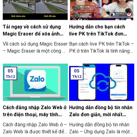
là hướng dẫn chi tiết về cách
kế các hình ảnh tại bất cứ đâu.
chơi trò chơi này:
Bạn có thể tham khảo cách sử
dụng Canva ở trên điện thoại
ngay dưới đây.
Tải ngay về cách sử dụng
Hướng dẫn cho bạn cách
Magic Eraser để xóa ảnh
live PK trên TikTok đơn
trên điện thoại
giản, hiệu quả
Về cách sử dụng Magic Eraser
Bạn cách live PK trên TikTok –
– Magic Eraser là một công cụ
PK ở trên TikTok là tính năng
mới đã được tích hợp vào
cho phép 2 người cùng ở
Google Photos. Với chức năng
livestream đối đầu nhau xem
05
05
này được hoạt động tương tự
ai được nhiều lượt like hơn và
Th12
Th12
như Content-Aware của ứng
quà tặng nhiều nhất từ người
dụng Photoshop. Bạn có thể
xem trực tiếp. Theo đó là cả 2
dùng nó để loại bỏ những chi
sẽ cùng đặt ra 1 yêu cầu mà
tiết bạn không mong muốn
người thua sẽ phải chịu theo
trên bất kỳ bức ảnh nào cùng
người thắng (thông thường là
Cách đăng nhập Zalo Web ở
Hướng dẫn đồng bộ tin nhắn
với sự hỗ trợ của AI. Cùng với
các thử thách có tính vui nhộn).
trên điện thoại, máy tính
Zalo đơn giản, mới nhất
thao tác cực kỳ giản đơn đó là
không cần tải về
2024
Cách đăng nhập Zalo Web ở –
Hướng dẫn đồng bộ tin nhắn
tô chọn vùng cần xóa. Và thêm
Zalo Web là được thiết kế để
Zalo – Ứng dụng Zalo là một
nữa AI sẽ tự động xóa vùng