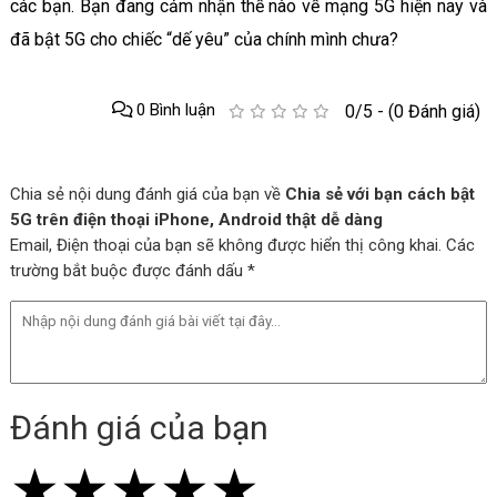
các bạn. Bạn đang cảm nhận thế nào về mạng 5G hiện nay và
đã bật 5G cho chiếc “dế yêu” của chính mình chưa?
0 Bình luận
0/5 - (0 Đánh giá)
Chia sẻ nội dung đánh giá của bạn về
Chia sẻ với bạn cách bật
5G trên điện thoại iPhone, Android thật dễ dàng
Email, Điện thoại của bạn sẽ không được hiển thị công khai. Các
trường bắt buộc được đánh dấu *
Đánh giá của bạn
★
★
★
★
★
★
★
★
★
★
★
★
★
★
★