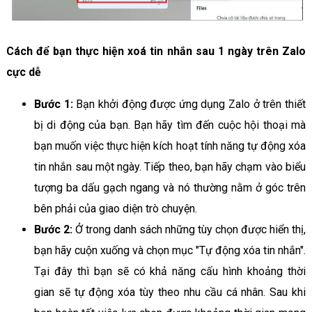
Cách để bạn thực hiện xoá tin nhắn sau 1 ngày trên Zalo
cực dễ
Bước 1:
Bạn khởi động được ứng dụng Zalo ở trên thiết
bị di động của bạn. Bạn hãy tìm đến cuộc hội thoại mà
bạn muốn việc thực hiện kích hoạt tính năng tự động xóa
tin nhắn sau một ngày. Tiếp theo, bạn hãy chạm vào biểu
tượng ba dấu gạch ngang và nó thường nằm ở góc trên
bên phải của giao diện trò chuyện.
Bước 2:
Ở trong danh sách những tùy chọn được hiển thị,
bạn hãy cuộn xuống và chọn mục "Tự động xóa tin nhắn".
Tại đây thì bạn sẽ có khả năng cấu hình khoảng thời
gian sẽ tự động xóa tùy theo nhu cầu cá nhân. Sau khi