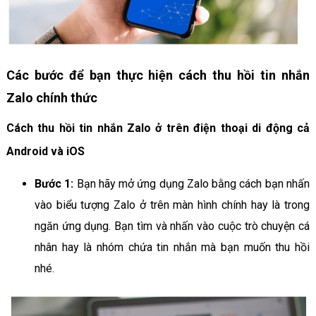
Các bước để bạn thực hiện cách thu hồi tin nhắn
Zalo chính thức
Cách thu hồi tin nhắn Zalo ở trên điện thoại di động cả
Android và iOS
Bước 1:
Bạn hãy mở ứng dụng Zalo bằng cách bạn nhấn
vào biểu tượng Zalo ở trên màn hình chính hay là trong
ngăn ứng dụng. Bạn tìm và nhấn vào cuộc trò chuyện cá
nhân hay là nhóm chứa tin nhắn mà bạn muốn thu hồi
nhé.