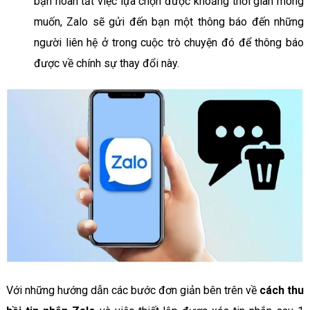
bạn hoàn tất việc lựa chọn được khoảng thời gian mong
muốn, Zalo sẽ gửi đến bạn một thông báo đến những
người liên hệ ở trong cuộc trò chuyện đó để thông báo
được về chính sự thay đổi này.
Với những hướng dẫn các bước đơn giản bên trên về
cách thu