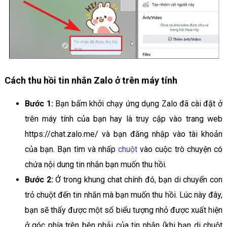
Cách thu hồi tin nhắn Zalo ở trên máy tính
Bước 1:
Bạn bấm khởi chạy ứng dụng Zalo đã cài đặt ở
trên máy tính của bạn hay là truy cập vào trang web
https://chat.zalo.me/ và bạn đăng nhập vào tài khoản
của bạn. Bạn tìm và nhấp
chuột
vào cuộc trò chuyện có
chứa nội dung tin nhắn bạn muốn thu hồi.
Bước 2:
Ở trong khung chat chính đó, bạn di chuyển con
trỏ chuột đến tin nhắn mà bạn muốn thu hồi. Lúc này đây,
bạn sẽ thấy được một số biểu tượng nhỏ được xuất hiện
ở góc phía trên bên phải của tin nhắn (khi bạn di chuột