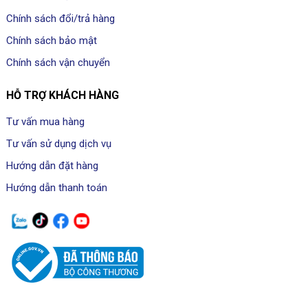
Chính sách đổi/trả hàng
Chính sách bảo mật
Chính sách vận chuyển
HỖ TRỢ KHÁCH HÀNG
Tư vấn mua hàng
Tư vấn sử dụng dịch vụ
Hướng dẫn đặt hàng
Hướng dẫn thanh toán