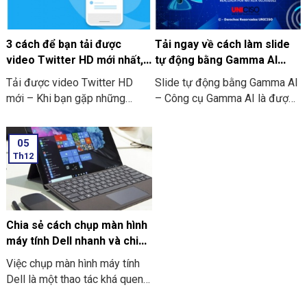
thường dùng thì bạn chỉ cần
giữ dữ liệu tin nhắn có thể gây
mở trình duyệt (Chrome,
khó khăn nếu là bạn chưa biết
Firefox, Edge, Safari…). Và tiến
cách đồng bộ tin nhắn.
3 cách để bạn tải được
Tải ngay về cách làm slide
hành việc truy cập vào trang
video Twitter HD mới nhất,
tự động bằng Gamma AI
web của Zalo. Để được sử
đơn giản ai cũng làm được
siêu dễ
Tải được video Twitter HD
Slide tự động bằng Gamma AI
dụng các tính năng như là
mới – Khi bạn gặp những
– Công cụ Gamma AI là được
nhắn tin, gọi điện, xem tin tức,
đoạn clip hài hước hay video
kết hợp trí tuệ nhân tạo AI. Nó
tham gia các nhóm…
hướng dẫn thú vị trên Twitter.
giúp cho người dùng biến văn
05
Bạn muốn lưu chúng lại nhưng
bản thành ghi chú. Và từ đó
Th12
chưa biết cách nào?
tóm tắt được và tạo ra các bài
thuyết trình chuyên nghiệp một
cách nhanh chóng và dễ dàng
hơn. Gamma AI sẽ tự động hóa
được các thao tác bao gồm là
Chia sẻ cách chụp màn hình
thiết kế bố cục, chèn hình ảnh
máy tính Dell nhanh và chi
và video và thêm hiệu ứng khi
tiết
Việc chụp màn hình máy tính
nhận thông tin từ người dùng.
Dell là một thao tác khá quen
Điều này giúp cho slide của
thuộc với nhiều người. Tuy
người sử dụng trở nên ấn