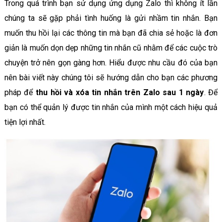
Trong quá trình bạn sử dụng ứng dụng Zalo thì không ít lần
chúng ta sẽ gặp phải tình huống là gửi nhầm tin nhắn. Bạn
muốn thu hồi lại các thông tin mà bạn đã chia sẻ hoặc là đơn
giản là muốn dọn dẹp những tin nhắn cũ nhằm để các cuộc trò
chuyện trở nên gọn gàng hơn. Hiểu được nhu cầu đó của bạn
nên bài viết này chúng tôi sẽ hướng dẫn cho bạn các phương
pháp để
thu hồi và xóa tin nhắn trên Zalo sau 1 ngày
. Để
bạn có thể quản lý được tin nhắn của mình một cách hiệu quả
tiện lợi nhất.