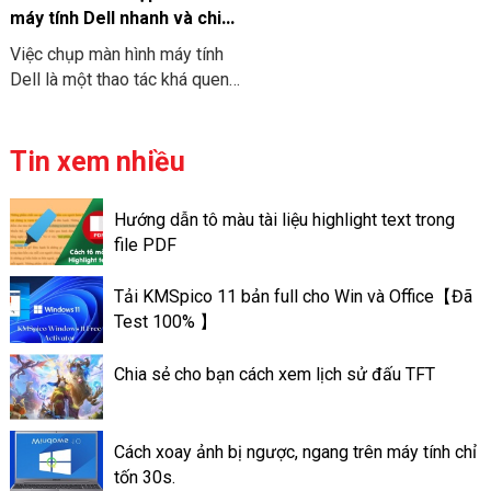
thiết kế bố cục, chèn hình ảnh
máy tính Dell nhanh và chi
và video và thêm hiệu ứng khi
tiết
Việc chụp màn hình máy tính
nhận thông tin từ người dùng.
Dell là một thao tác khá quen
Điều này giúp cho slide của
thuộc với nhiều người. Tuy
người sử dụng trở nên ấn
nhiên không phải tất cả mọi
tượng hơn và đa dạng mọi chủ
người cũng biết cách chụp
Tin xem nhiều
đề.
nhanh chóng và chuyên nghiệp.
Bài viết này chúng tôi sẽ
Hướng dẫn tô màu tài liệu highlight text trong
hướng dẫn các cách chụp màn
file PDF
hình máy tính Dell nhanh nhất
và chi tiết nhất. Giúp cho bạn
Tải KMSpico 11 bản full cho Win và Office【Đã
lựa chọn được cách phù hợp
Test 100% 】
với nhu cầu của mình.
Chia sẻ cho bạn cách xem lịch sử đấu TFT
Cách xoay ảnh bị ngược, ngang trên máy tính chỉ
tốn 30s.