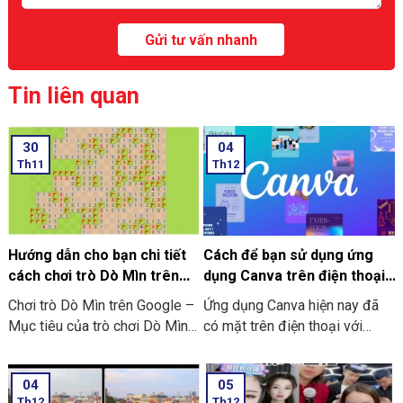
Tin liên quan
30
04
Th11
Th12
Hướng dẫn cho bạn chi tiết
Cách để bạn sử dụng ứng
cách chơi trò Dò Mìn trên
dụng Canva trên điện thoại
Google
chi tiết có làm mẫu
Chơi trò Dò Mìn trên Google –
Ứng dụng Canva hiện nay đã
Mục tiêu của trò chơi Dò Mìn
có mặt trên điện thoại với
là nhằm mở tất cả các ô vuông
dạng ứng dụng thông minh. Và
không chứa mìn. Nếu là bạn
đơn giản, tiện lợi hơn. Nó giúp
04
05
mở phải ô chứa mìn thì bạn sẽ
bạn không những dễ dàng thao
Th12
Th12