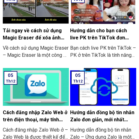
là người thua cuộc. Ở dưới đây
tác và chỉnh sửa. Mà còn thiết
là hướng dẫn chi tiết về cách
kế các hình ảnh tại bất cứ đâu.
chơi trò chơi này:
Bạn có thể tham khảo cách sử
dụng Canva ở trên điện thoại
ngay dưới đây.
Tải ngay về cách sử dụng
Hướng dẫn cho bạn cách
Magic Eraser để xóa ảnh
live PK trên TikTok đơn
trên điện thoại
giản, hiệu quả
Về cách sử dụng Magic Eraser
Bạn cách live PK trên TikTok –
– Magic Eraser là một công cụ
PK ở trên TikTok là tính năng
mới đã được tích hợp vào
cho phép 2 người cùng ở
Google Photos. Với chức năng
livestream đối đầu nhau xem
05
05
này được hoạt động tương tự
ai được nhiều lượt like hơn và
Th12
Th12
như Content-Aware của ứng
quà tặng nhiều nhất từ người
dụng Photoshop. Bạn có thể
xem trực tiếp. Theo đó là cả 2
dùng nó để loại bỏ những chi
sẽ cùng đặt ra 1 yêu cầu mà
tiết bạn không mong muốn
người thua sẽ phải chịu theo
trên bất kỳ bức ảnh nào cùng
người thắng (thông thường là
Cách đăng nhập Zalo Web ở
Hướng dẫn đồng bộ tin nhắn
với sự hỗ trợ của AI. Cùng với
các thử thách có tính vui nhộn).
trên điện thoại, máy tính
Zalo đơn giản, mới nhất
thao tác cực kỳ giản đơn đó là
không cần tải về
2024
Cách đăng nhập Zalo Web ở –
Hướng dẫn đồng bộ tin nhắn
tô chọn vùng cần xóa. Và thêm
Zalo Web là được thiết kế để
Zalo – Ứng dụng Zalo là một