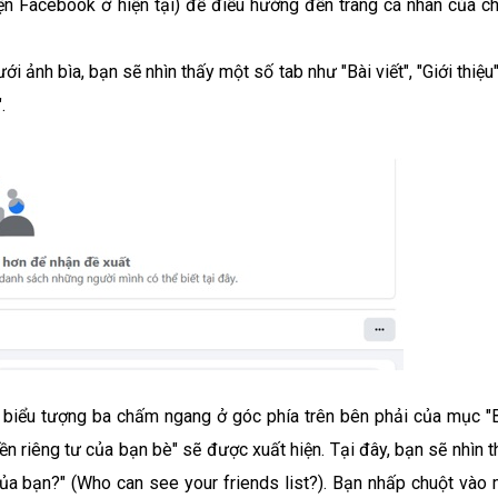
diện Facebook ở hiện tại) để điều hướng đến trang cá nhân của ch
i ảnh bìa, bạn sẽ nhìn thấy một số tab như "Bài viết", "Giới thiệu
.
ấy biểu tượng ba chấm ngang ở góc phía trên bên phải của mục "
n riêng tư của bạn bè" sẽ được xuất hiện. Tại đây, bạn sẽ nhìn t
ủa bạn?" (Who can see your friends list?). Bạn nhấp chuột vào 