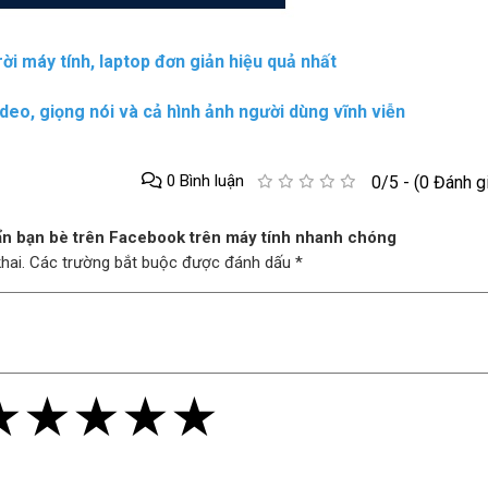
ời máy tính, laptop đơn giản hiệu quả nhất
deo, giọng nói và cả hình ảnh người dùng vĩnh viễn
0 Bình luận
0/5 - (0 Đánh g
 ẩn bạn bè trên Facebook trên máy tính nhanh chóng
 khai. Các trường bắt buộc được đánh dấu *
★
★
★
★
★
★
★
★
★
★
★
★
★
★
★