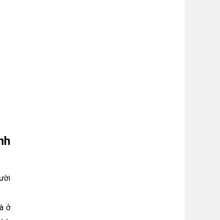
nh
ười
à ở