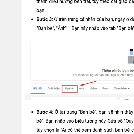
thanh điều hướng bên trái, tùy theo cái giao 
bạn.
Bước 3:
Ở trên trang cá nhân của bạn, ngay ở dướ
"Bạn bè", "Ảnh",... Bạn hãy nhấp vào tab "Bạn bè"
Bước 4:
Ở tại trang "Bạn bè", bạn sẽ nhìn th
bè". Bạn nhấp vào biểu tượng này. Cửa sổ "Quyề
tùy chọn là "Ai có thể xem danh sách bạn bè c