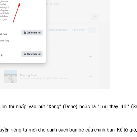
ốn thì nhấp vào nút "Xong" (Done) hoặc là "Lưu thay đổi" (S
uyền riêng tư mới cho danh sách bạn bè của chính bạn. Kể từ giờ,