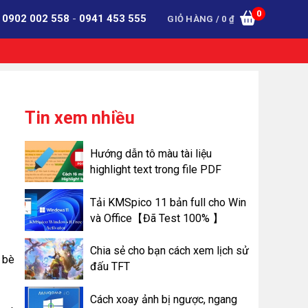
0
:
0902 002 558
-
0941 453 555
GIỎ HÀNG /
0
₫
Tin xem nhiều
Hướng dẫn tô màu tài liệu
highlight text trong file PDF
Tải KMSpico 11 bản full cho Win
và Office【Đã Test 100% 】
Chia sẻ cho bạn cách xem lịch sử
n bè
đấu TFT
Cách xoay ảnh bị ngược, ngang