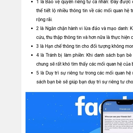
1 là Bảo vệ quyền riêng tư cá nhân: Đây được 
thể tiết lộ nhiều thông tin về các mối quan h
rộng rãi.
2 là Ngăn chặn hành vi lừa đảo và mạo danh: K
cứu, thu thập thông tin và hơn nữa là thực hiện
3 là Hạn chế thông tin cho đối tượng không m
4 là Tránh bị làm phiền: Khi danh sách bạn b
chung sẽ rất khó tìm thấy các mối quan hệ của
5 là Duy trì sự riêng tư trong các mối quan hệ
sách bạn bè sẽ giúp bạn duy trì sự riêng tư ch