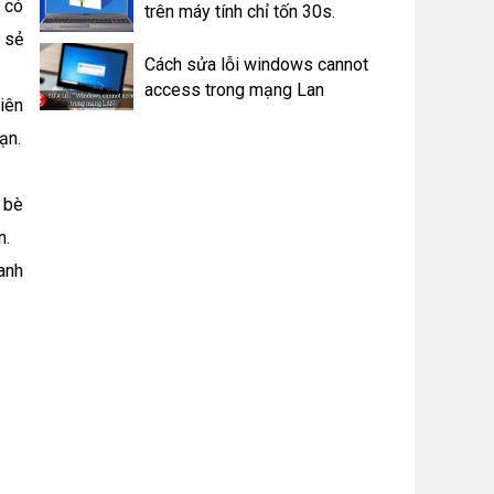
 có
trên máy tính chỉ tốn 30s.
 sẻ
Cách sửa lỗi windows cannot
access trong mạng Lan
iên
ạn.
 bè
n.
anh