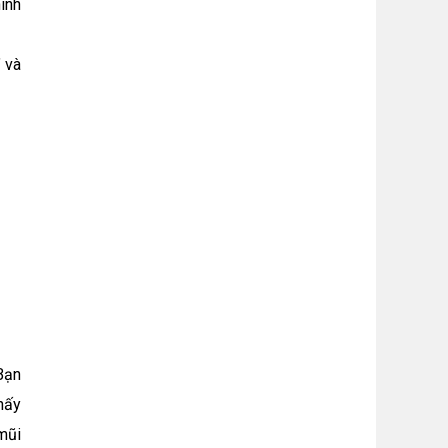
ính
" và
Bạn
hấy
mũi