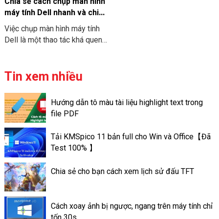
được các thao tác bao gồm là
Chia sẻ cách chụp màn hình
thiết kế bố cục, chèn hình ảnh
máy tính Dell nhanh và chi
và video và thêm hiệu ứng khi
tiết
Việc chụp màn hình máy tính
nhận thông tin từ người dùng.
Dell là một thao tác khá quen
Điều này giúp cho slide của
thuộc với nhiều người. Tuy
người sử dụng trở nên ấn
nhiên không phải tất cả mọi
tượng hơn và đa dạng mọi chủ
người cũng biết cách chụp
Tin xem nhiều
đề.
nhanh chóng và chuyên nghiệp.
Bài viết này chúng tôi sẽ
Hướng dẫn tô màu tài liệu highlight text trong
hướng dẫn các cách chụp màn
file PDF
hình máy tính Dell nhanh nhất
và chi tiết nhất. Giúp cho bạn
Tải KMSpico 11 bản full cho Win và Office【Đã
lựa chọn được cách phù hợp
Test 100% 】
với nhu cầu của mình.
Chia sẻ cho bạn cách xem lịch sử đấu TFT
Cách xoay ảnh bị ngược, ngang trên máy tính chỉ
tốn 30s.