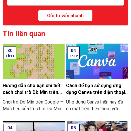
Tin liên quan
30
04
Th11
Th12
Hướng dẫn cho bạn chi tiết
Cách để bạn sử dụng ứng
cách chơi trò Dò Mìn trên
dụng Canva trên điện thoại
Google
chi tiết có làm mẫu
Chơi trò Dò Mìn trên Google –
Ứng dụng Canva hiện nay đã
Mục tiêu của trò chơi Dò Mìn
có mặt trên điện thoại với
là nhằm mở tất cả các ô vuông
dạng ứng dụng thông minh. Và
không chứa mìn. Nếu là bạn
đơn giản, tiện lợi hơn. Nó giúp
04
05
mở phải ô chứa mìn thì bạn sẽ
bạn không những dễ dàng thao