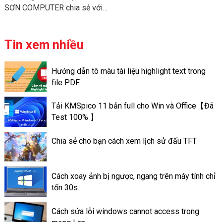
SƠN COMPUTER chia sẻ với
bạn về cách “Hướng dẫn bạn
thực hiện cài đặt sinh trắc học
trên ứng dụng ngân hàng
Tin xem nhiều
Vietinbank và Sacombank” để
bạn có thể tự cập nhật thông
Hướng dẫn tô màu tài liệu highlight text trong
tin ngay tại nhà mà bạn không
file PDF
cần phải đến trực tiếp ngân
hàng.
Tải KMSpico 11 bản full cho Win và Office【Đã
Test 100% 】
Chia sẻ cho bạn cách xem lịch sử đấu TFT
Cách xoay ảnh bị ngược, ngang trên máy tính chỉ
tốn 30s.
Cách sửa lỗi windows cannot access trong