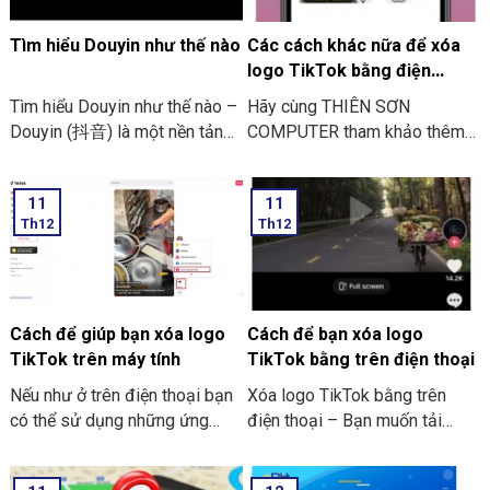
cài đặt Unity:
Tìm hiểu Douyin như thế nào
Các cách khác nữa để xóa
logo TikTok bằng điện
thoại.
Tìm hiểu Douyin như thế nào –
Hãy cùng THIÊN SƠN
Douyin (抖音) là một nền tảng
COMPUTER tham khảo thêm
để tạo video ngắn để hỗ trợ
những cách khác để Xóa logo
chỉnh sửa thêm hiệu ứng. Có
TikTok bằng điện thoại nhé.
11
11
tính năng ghép nhạc vô cùng
Th12
Th12
vui nhộn. Nó được ra đời vào
tháng 09/2016. Nó được công
ty công nghệ ByteDance phát
triển. Ứng dụng này đây hiện
đã có mặt ở trên 2 hệ điều
Cách để giúp bạn xóa logo
Cách để bạn xóa logo
hành là iOS và Android.
TikTok trên máy tính
TikTok bằng trên điện thoại
Nếu như ở trên điện thoại bạn
Xóa logo TikTok bằng trên
có thể sử dụng những ứng
điện thoại – Bạn muốn tải
dụng để xóa logo TikTok thì
dowload video từ TikTok về
trên PC và laptop thì bạn có
chiếc điện thoại. Nhưng bạn