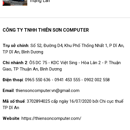
mạng Lan
CÔNG TY TNHH THIÊN SƠN COMPUTER
Trụ sở chính
: Số 52, Đường D4, Khu Phố Thống Nhất 1, P Dĩ An,
T.P Dĩ An, Bình Dương
Chi nhánh 2
: Ô5 DC 75 - KDC Việt Sing - Hòa Lân 2 - P. Thuận
Giao, TP Thuận An, Bình Dương
Điện thoại
: 0965 550 636 - 0941 453 555 - 0902 002 558
Email
: thiensoncomputer.vn@gmail.com
Mã số thuế
: 3702894025 cấp ngày 16/07/2020 bởi Chi cục thuế
TP Dĩ An
Website
: https://thiensoncomputer.com/