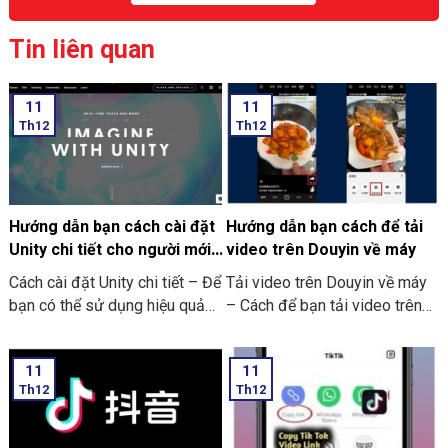
Tin liên quan
11
11
Th12
Th12
Hướng dẫn bạn cách cài đặt
Hướng dẫn bạn cách để tải
Unity chi tiết cho người mới
video trên Douyin về máy
bắt đầu
Cách cài đặt Unity chi tiết – Để
Tải video trên Douyin về máy
bạn có thể sử dụng hiệu quả
– Cách để bạn tải video trên
của Unity. Thì trước hết bạn
Douyin về máy của bạn
cần phải thực hiện tải công cụ
11
11
về máy. Rồi sau đó thiết lập
Th12
Th12
một số yêu cầu cần thiết. Để
Unity có thể hoạt động tốt.
Bên dưới đây là các bước để