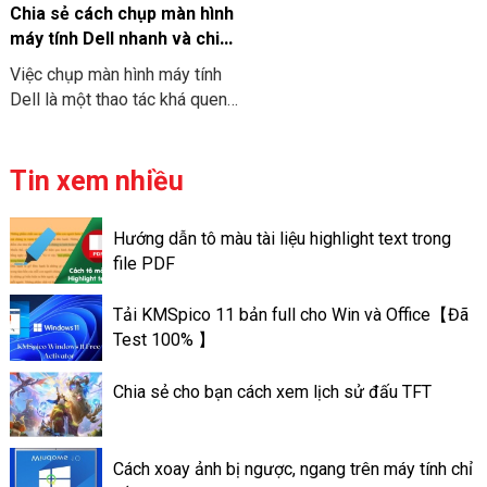
được các thao tác bao gồm là
Chia sẻ cách chụp màn hình
thiết kế bố cục, chèn hình ảnh
máy tính Dell nhanh và chi
và video và thêm hiệu ứng khi
tiết
Việc chụp màn hình máy tính
nhận thông tin từ người dùng.
Dell là một thao tác khá quen
Điều này giúp cho slide của
thuộc với nhiều người. Tuy
người sử dụng trở nên ấn
nhiên không phải tất cả mọi
tượng hơn và đa dạng mọi chủ
người cũng biết cách chụp
Tin xem nhiều
đề.
nhanh chóng và chuyên nghiệp.
Bài viết này chúng tôi sẽ
Hướng dẫn tô màu tài liệu highlight text trong
hướng dẫn các cách chụp màn
file PDF
hình máy tính Dell nhanh nhất
và chi tiết nhất. Giúp cho bạn
Tải KMSpico 11 bản full cho Win và Office【Đã
lựa chọn được cách phù hợp
Test 100% 】
với nhu cầu của mình.
Chia sẻ cho bạn cách xem lịch sử đấu TFT
Cách xoay ảnh bị ngược, ngang trên máy tính chỉ