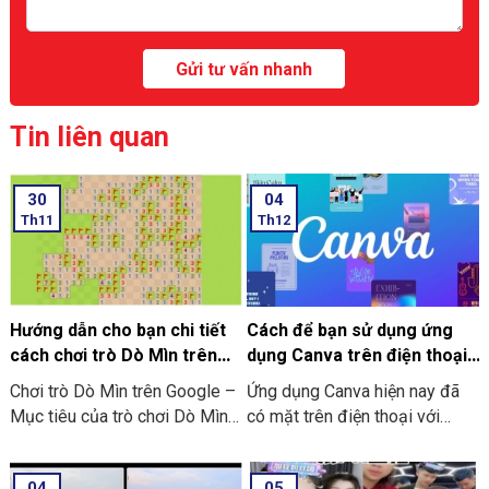
Tin liên quan
30
04
Th11
Th12
Hướng dẫn cho bạn chi tiết
Cách để bạn sử dụng ứng
cách chơi trò Dò Mìn trên
dụng Canva trên điện thoại
Google
chi tiết có làm mẫu
Chơi trò Dò Mìn trên Google –
Ứng dụng Canva hiện nay đã
Mục tiêu của trò chơi Dò Mìn
có mặt trên điện thoại với
là nhằm mở tất cả các ô vuông
dạng ứng dụng thông minh. Và
không chứa mìn. Nếu là bạn
đơn giản, tiện lợi hơn. Nó giúp
04
05