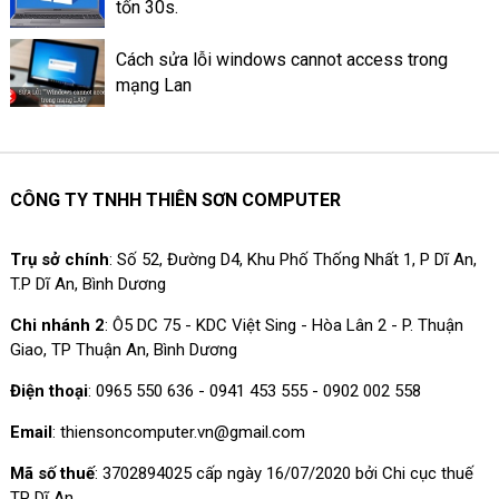
tốn 30s.
Cách sửa lỗi windows cannot access trong
mạng Lan
CÔNG TY TNHH THIÊN SƠN COMPUTER
Trụ sở chính
: Số 52, Đường D4, Khu Phố Thống Nhất 1, P Dĩ An,
T.P Dĩ An, Bình Dương
Chi nhánh 2
: Ô5 DC 75 - KDC Việt Sing - Hòa Lân 2 - P. Thuận
Giao, TP Thuận An, Bình Dương
Điện thoại
: 0965 550 636 - 0941 453 555 - 0902 002 558
Email
: thiensoncomputer.vn@gmail.com
Mã số thuế
: 3702894025 cấp ngày 16/07/2020 bởi Chi cục thuế
TP Dĩ An