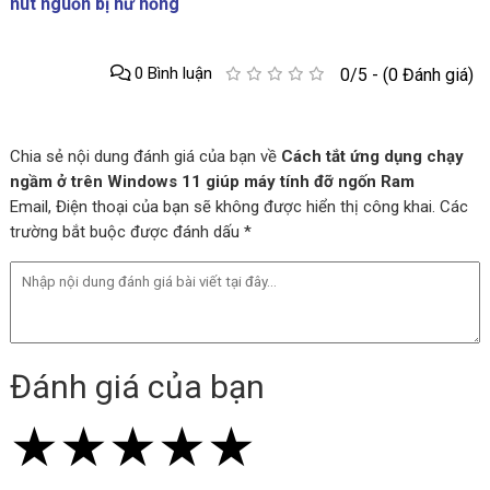
nút nguồn bị hư hỏng
0 Bình luận
0/5 - (0 Đánh giá)
Chia sẻ nội dung đánh giá của bạn về
Cách tắt ứng dụng chạy
ngầm ở trên Windows 11 giúp máy tính đỡ ngốn Ram
Email, Điện thoại của bạn sẽ không được hiển thị công khai. Các
trường bắt buộc được đánh dấu *
Đánh giá của bạn
★
★
★
★
★
★
★
★
★
★
★
★
★
★
★