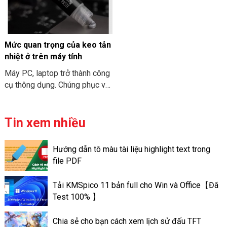
khi bạn tìm hiểu về PC Mini
THIÊN SƠN COMPUTER điểm
ITX. Cùng THIÊN SƠN
qua về đặc điểm chi tiết về
COMPUTER tham khảo nhé.
cấu hình MacBook Air M3
2024 nhé.
Mức quan trọng của keo tản
nhiệt ở trên máy tính
Máy PC, laptop trở thành công
cụ thông dụng. Chúng phục vụ
cho nhu cầu công việc và học
tập. Và để “sức khỏe” của máy
tính đươc đảm bảo. Bạn cần
Tin xem nhiều
phải vệ sinh và bảo trì chúng
định kỳ. Việc tra keo tản nhiệt
Hướng dẫn tô màu tài liệu highlight text trong
trên máy tính có thể giúp máy
file PDF
tính có thể đạt được hiệu suất
tốt. Và có hoạt động ổn định
Tải KMSpico 11 bản full cho Win và Office【Đã
tốt hơn. Sau đây là thông tin về
Test 100% 】
mức quan trọng của keo tản
nhiệt ở trên máy tính.
Chia sẻ cho bạn cách xem lịch sử đấu TFT