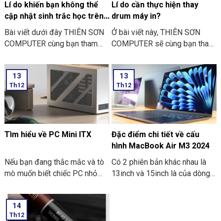
Lí do khiến bạn không thể
Lí do cần thực hiện thay
cập nhật sinh trắc học trên
drum máy in?
ứng dụng ngân hàng
Bài viết dưới đây THIÊN SƠN
Ở bài viết này, THIÊN SƠN
COMPUTER cùng bạn tham
COMPUTER sẽ cùng bạn tham
khảo một số lí do khiến bạn
khảo lí do cần thực hiện thay
không thể cập nhật sinh trắc
drum máy in là như thế nào
13
13
học trên ứng dụng ngân hàng
nhé?
Th12
Th12
thường gặp nhé:
Tìm hiểu về PC Mini ITX
Đặc điểm chi tiết về cấu
hình MacBook Air M3 2024
Nếu bạn đang thắc mắc và tò
Có 2 phiên bản khác nhau là
mò muốn biết chiếc PC nhỏ
13inch và 15inch là của dòng
gọn. Mà nó có thể mang đi
Macbook Air M3 2024 đã
nhiều nơi thì PC Mini ITX có
được Apple công bố. Điểm ấn
14
thể đáp ứng được nhu cầu đó.
tượng là các thông số bên
Th12
Sau đây là một số thông tin
trong dòng máy này. Hãy cùng