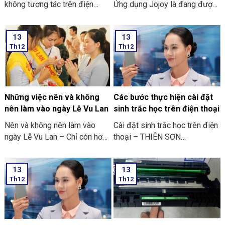
không tương tác trên điện
Ứng dụng Jojoy là đang được
thoại
săn đón rầm rộ ở trong cộng
đồng người yêu thích các trò
13
13
chơi điện tử ở trên điện thoại
Th12
Th12
di động.
Những việc nên và không
Các bước thực hiện cài đặt
nên làm vào ngày Lễ Vu Lan
sinh trắc học trên điện thoại
Nên và không nên làm vào
Cài đặt sinh trắc học trên điện
ngày Lễ Vu Lan – Chỉ còn hơn
thoại – THIÊN SƠN
mười ngày nữa thôi là đến
COMPUTER cùng bạn tham
ngày Vu Lan báo hiếu rồi.
khảo “các bước thực hiện cài
13
13
THIÊN SƠN COMPUTER chia
đặt sinh trắc học trên điện
Th12
Th12
sẻ với bạn về những việc nên
thoại” nhé
và không nên làm ngày Lễ Vu
Lan nhé.