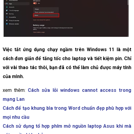
Việc tắt ứng dụng chạy ngầm trên Windows 11 là một
cách đơn giản để tăng tốc cho laptop và tiết kiệm pin. Chỉ
với vài thao tác thôi, bạn đã có thể làm chủ được máy tính
của mình.
xem thêm:
Cách sửa lỗi windows cannot access trong
mạng Lan
Cách để tạo khung bìa trong Word chuẩn đẹp phù hợp với
mọi nhu cầu
Cách sử dụng tổ hợp phím mở nguồn laptop Asus khi mà