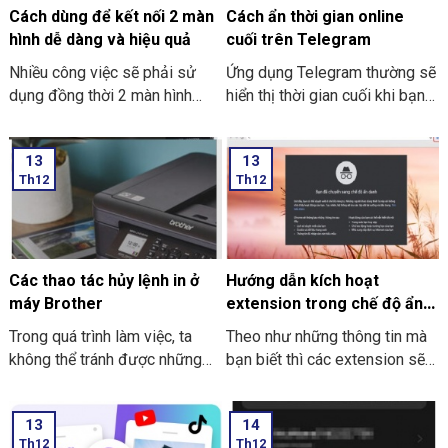
đơn giản và dễ thực hiện.
cách tải và cài đặt Roblox trên
Cách dùng để kết nối 2 màn
Cách ẩn thời gian online
máy tính thật đơn giản.
hình dễ dàng và hiệu quả
cuối trên Telegram
Nhiều công việc sẽ phải sử
Ứng dụng Telegram thường sẽ
dụng đồng thời 2 màn hình
hiển thị thời gian cuối khi bạn
song song. Nó giúp công việc
trực tuyến nhưng giờ thì vẫn
tối ưu và nhanh hơn. Nhưng
có thể ẩn thông tin này với các
13
13
cách dùng để kết nối 2 màn
thao tác đơn giản. Hãy cùng
Th12
Th12
hình dễ dàng và hiệu quả như
THIÊN SƠN Computer tìm hiểu
thế nào? Nếu bạn chưa biết thì
cách làm sau nhé.
cùng Thiên Sơn Computer tìm
hiểu nhé.
Các thao tác hủy lệnh in ở
Hướng dẫn kích hoạt
máy Brother
extension trong chế độ ẩn
danh ở Google Chrome
Trong quá trình làm việc, ta
Theo như những thông tin mà
không thể tránh được những
bạn biết thì các extension sẽ
trường hợp nhầm lẫn xảy ra.
không dùng được khi bạn mở
Sẽ có lúc bạn lỡ tay nhấn in
tab ẩn danh ở trên Google
13
14
nhầm, nhấn nhầm file hay là lỡ
Chrome. Trong bài viết này
Th12
Th12