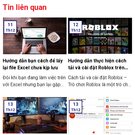
Tin liên quan
11
12
Th12
Th12
Hướng dẫn bạn cách để lấy
Hướng dẫn thực hiện cách
lại file Excel chưa kịp lưu
tải và cài đặt Roblox trên
máy tính thật đơn giản
Đôi khi bạn đang làm việc trên
Cách tải và cài đặt Roblox –
với Excel nhưng bạn lại gặp
Trò chơi Roblox là một trò chơi
phải những tình huống như là
điện tử giúp những người chơi
bị mất điện bạn quên chưa kịp
bước vào thế giới trò chơi ảo
13
13
lưu hay laptop tắt nguồn đột
và trải nghiệm không gian vô
Th12
Th12
ngột làm cho bạn chưa thể kịp
cùng mới lạ trên máy tính của
lưu file. Và dưới đây là những
mình. Hôm nay THIÊN SƠN
cách hướng dẫn bạn cách để
COMPUTER sẽ chia sẻ với
lấy lại file Excel chưa kịp lưu
bạn cách hướng dẫn thực hiện