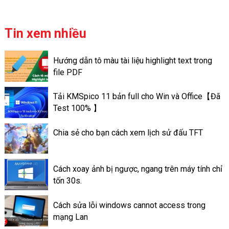
sưu tập những hình ảnh, những
video của bạn có thể chủ
động lưu trữ ngay cả ở trên
Tin xem nhiều
trang cá nhân của mình. Khác
với ứng dụng Story Facebook
Hướng dẫn tô màu tài liệu highlight text trong
là chỉ có lưu giữ trong thời
file PDF
gian nhất định nào đó. Chỉ là
trong vòng 24h. Các tin nổi bật
Tải KMSpico 11 bản full cho Win và Office【Đã
ấn tượng trên Facebook lại có
Test 100% 】
thể lưu trữ lâu dài, đến lúc bạn
xóa đi. Cách làm Thao tác tạo
Chia sẻ cho bạn cách xem lịch sử đấu TFT
tin nổi bật trên ứng dụng
Facebook là làm như thế nào?
Cách xoay ảnh bị ngược, ngang trên máy tính chỉ
tốn 30s.
Cách sửa lỗi windows cannot access trong
mạng Lan