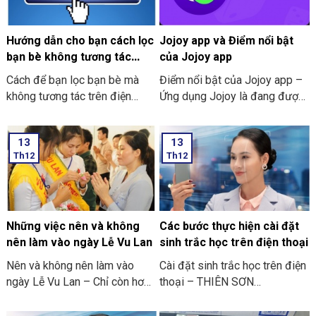
Hướng dẫn cho bạn cách lọc
Jojoy app và Điểm nổi bật
bạn bè không tương tác
của Jojoy app
trên Facebook nhanh nhất
Cách để bạn lọc bạn bè mà
Điểm nổi bật của Jojoy app –
2024
không tương tác trên điện
Ứng dụng Jojoy là đang được
thoại
săn đón rầm rộ ở trong cộng
đồng người yêu thích các trò
13
13
chơi điện tử ở trên điện thoại
Th12
Th12
di động.
Những việc nên và không
Các bước thực hiện cài đặt
nên làm vào ngày Lễ Vu Lan
sinh trắc học trên điện thoại
Nên và không nên làm vào
Cài đặt sinh trắc học trên điện
ngày Lễ Vu Lan – Chỉ còn hơn
thoại – THIÊN SƠN
mười ngày nữa thôi là đến
COMPUTER cùng bạn tham
ngày Vu Lan báo hiếu rồi.
khảo “các bước thực hiện cài