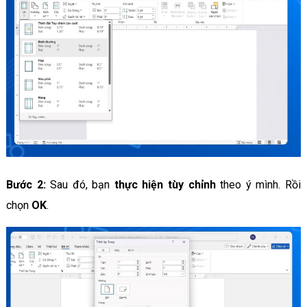
Bước 2:
Sau đó, bạn
thực hiện tùy chỉnh
theo ý mình. Rồi
chọn
OK
.