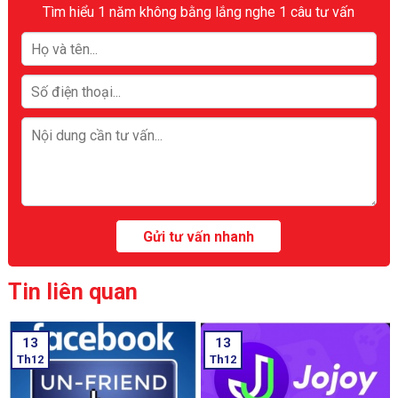
Tìm hiểu 1 năm không bằng lắng nghe 1 câu tư vấn
Tin liên quan
13
13
Th12
Th12