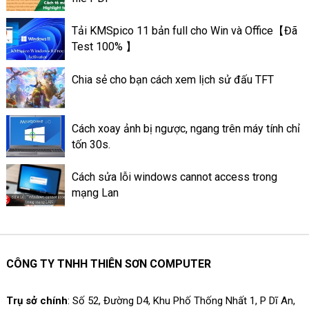
tính có thể đạt được hiệu suất
tốt. Và có hoạt động ổn định
Tải KMSpico 11 bản full cho Win và Office【Đã
tốt hơn. Sau đây là thông tin về
Test 100% 】
mức quan trọng của keo tản
nhiệt ở trên máy tính.
Chia sẻ cho bạn cách xem lịch sử đấu TFT
Cách xoay ảnh bị ngược, ngang trên máy tính chỉ
tốn 30s.
Cách sửa lỗi windows cannot access trong
mạng Lan
CÔNG TY TNHH THIÊN SƠN COMPUTER
Trụ sở chính
: Số 52, Đường D4, Khu Phố Thống Nhất 1, P Dĩ An,