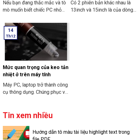
Nếu bạn đang thắc mắc và tò
Có 2 phiên bản khác nhau là
mò muốn biết chiếc PC nhỏ
13inch và 15inch là của dòng
gọn. Mà nó có thể mang đi
Macbook Air M3 2024 đã
nhiều nơi thì PC Mini ITX có
được Apple công bố. Điểm ấn
14
thể đáp ứng được nhu cầu đó.
tượng là các thông số bên
Th12
Sau đây là một số thông tin
trong dòng máy này. Hãy cùng
khi bạn tìm hiểu về PC Mini
THIÊN SƠN COMPUTER điểm
ITX. Cùng THIÊN SƠN
qua về đặc điểm chi tiết về
COMPUTER tham khảo nhé.
cấu hình MacBook Air M3
2024 nhé.
Mức quan trọng của keo tản
nhiệt ở trên máy tính
Máy PC, laptop trở thành công
cụ thông dụng. Chúng phục vụ
cho nhu cầu công việc và học
tập. Và để “sức khỏe” của máy
tính đươc đảm bảo. Bạn cần
Tin xem nhiều
phải vệ sinh và bảo trì chúng
định kỳ. Việc tra keo tản nhiệt
Hướng dẫn tô màu tài liệu highlight text trong
trên máy tính có thể giúp máy
file PDF