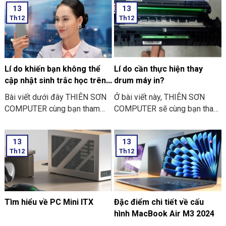
13
13
THIÊN SƠN COMPUTER chia
đặt sinh trắc học trên điện
Th12
Th12
sẻ với bạn về những việc nên
thoại” nhé
và không nên làm ngày Lễ Vu
Lan nhé.
Lí do khiến bạn không thể
Lí do cần thực hiện thay
cập nhật sinh trắc học trên
drum máy in?
ứng dụng ngân hàng
Bài viết dưới đây THIÊN SƠN
Ở bài viết này, THIÊN SƠN
COMPUTER cùng bạn tham
COMPUTER sẽ cùng bạn tham
khảo một số lí do khiến bạn
khảo lí do cần thực hiện thay
không thể cập nhật sinh trắc
drum máy in là như thế nào
13
13
học trên ứng dụng ngân hàng
nhé?
Th12
Th12
thường gặp nhé:
Tìm hiểu về PC Mini ITX
Đặc điểm chi tiết về cấu
hình MacBook Air M3 2024