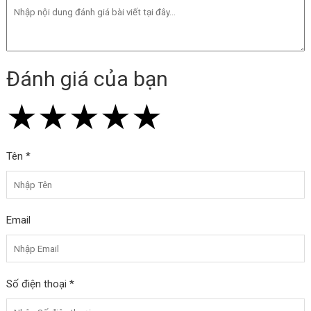
Đánh giá của bạn
★
★
★
★
★
★
★
★
★
★
★
★
★
★
★
Tên *
Email
Số điện thoại *