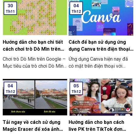
30
04
Th11
Th12
Hướng dẫn cho bạn chi tiết
Cách để bạn sử dụng ứng
cách chơi trò Dò Mìn trên
dụng Canva trên điện thoại
Google
chi tiết có làm mẫu
Chơi trò Dò Mìn trên Google –
Ứng dụng Canva hiện nay đã
Mục tiêu của trò chơi Dò Mìn
có mặt trên điện thoại với
là nhằm mở tất cả các ô vuông
dạng ứng dụng thông minh. Và
không chứa mìn. Nếu là bạn
đơn giản, tiện lợi hơn. Nó giúp
04
05
mở phải ô chứa mìn thì bạn sẽ
bạn không những dễ dàng thao
Th12
Th12
là người thua cuộc. Ở dưới đây
tác và chỉnh sửa. Mà còn thiết
là hướng dẫn chi tiết về cách
kế các hình ảnh tại bất cứ đâu.
chơi trò chơi này:
Bạn có thể tham khảo cách sử
dụng Canva ở trên điện thoại
ngay dưới đây.
Tải ngay về cách sử dụng
Hướng dẫn cho bạn cách
Magic Eraser để xóa ảnh
live PK trên TikTok đơn