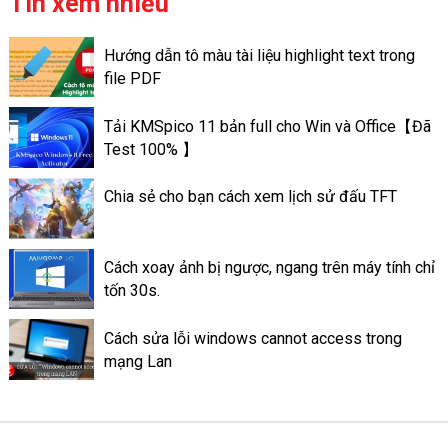
Tin xem nhiều
đề.
nhanh chóng và chuyên nghiệp.
Bài viết này chúng tôi sẽ
Hướng dẫn tô màu tài liệu highlight text trong
hướng dẫn các cách chụp màn
file PDF
hình máy tính Dell nhanh nhất
và chi tiết nhất. Giúp cho bạn
Tải KMSpico 11 bản full cho Win và Office【Đã
lựa chọn được cách phù hợp
Test 100% 】
với nhu cầu của mình.
Chia sẻ cho bạn cách xem lịch sử đấu TFT
Cách xoay ảnh bị ngược, ngang trên máy tính chỉ
tốn 30s.
Cách sửa lỗi windows cannot access trong
mạng Lan