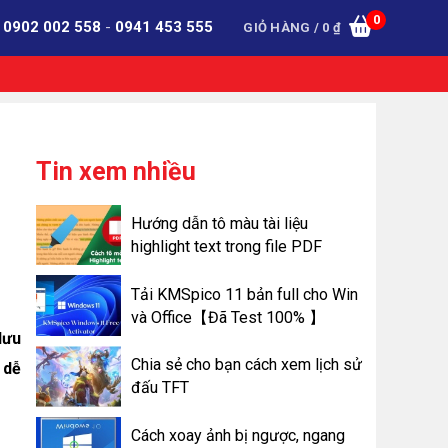
0
:
0902 002 558
-
0941 453 555
GIỎ HÀNG /
0
₫
Tin xem nhiều
Hướng dẫn tô màu tài liệu
highlight text trong file PDF
Tải KMSpico 11 bản full cho Win
và Office【Đã Test 100% 】
lưu
Chia sẻ cho bạn cách xem lịch sử
 dễ
đấu TFT
Cách xoay ảnh bị ngược, ngang