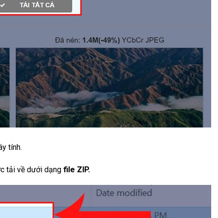
y tính.
c tải về dưới dạng
file ZIP.