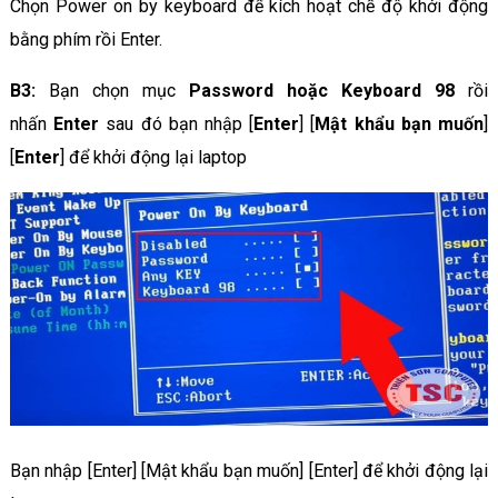
Chọn Power on by keyboard để kích hoạt chế độ khởi động
bằng phím rồi Enter.
B3:
Bạn chọn mục
Password hoặc Keyboard 98
rồi
nhấn
Enter
sau đó bạn nhập [
Enter
] [
Mật khẩu
bạn muốn
]
[
Enter
] để khởi động lại laptop
Bạn nhập [Enter] [Mật khẩu bạn muốn] [Enter] để khởi động lại