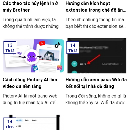
Các thao tác hủy lệnh in ở
Hướng dẫn kích hoạt
máy Brother
extension trong chế độ ẩn
danh ở Google Chrome
Trong quá trình làm việc, ta
Theo như những thông tin mà
không thể tránh được những
bạn biết thì các extension sẽ
trường hợp nhầm lẫn xảy ra.
không dùng được khi bạn mở
Sẽ có lúc bạn lỡ tay nhấn in
tab ẩn danh ở trên Google
13
14
nhầm, nhấn nhầm file hay là lỡ
Chrome. Trong bài viết này
Th12
Th12
tay nhấn chọn in ra nhiều bản
THIÊN SƠN COMPUTER sẽ
hơn. Các thao tác hủy lệnh in ở
chỉ cho bạn cách kích hoạt
máy Brother là hủy, không cần
extension nhé.
in thêm tài liệu tiếp nữa. Và
việc thực hiện hủy lệnh in là
Cách dùng Pictory AI làm
Hướng dẫn xem pass Wifi đã
điều tốt nhất nhằm tránh sự
video đa nền tảng
kết nối tại nhà dễ dàng
lãng phí thời gian.
Pictory AI là một trang web
Trong đời sống, không có gì là
dùng trí tuệ nhân tạo AI để
không thể xảy ra. Wifi đã được
sáng tạo để tạo video cho
cài đặt, đã được kết nối và
người sử dụng. Bạn có thể tiến
pass Wifi cũng đã được thiết
14
hành thực hiện làm video cho
lập. Cũng có tình huống xảy ra
Th12
những nền tảng bằng các
khiến ta cần phải thiết lập lại