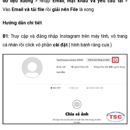
dữ liệu xuống
> Nhập
Email
,
mật khẩu và yêu cầu tải
>
Vào
Email và tải file
rồi
giải nén File
là xong.
Hướng dẫn chi tiết
B1:
Truy cập và đăng nhập Instagram trên máy tính, vô trang
cá nhân rồi click vô phần
cài đặt
( hình bánh răng cưa ).