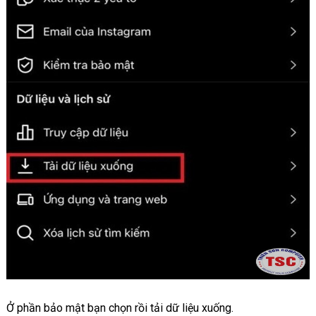
Ở phần bảo mật bạn chọn rồi tải dữ liệu xuống.