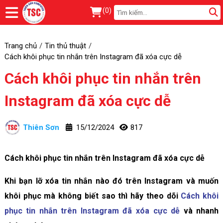
(
0
)
Trang chủ
Tin thủ thuật
Cách khôi phục tin nhắn trên Instagram đã xóa cực dễ
Cách khôi phục tin nhắn trên
Instagram đã xóa cực dễ
Thiên Sơn
15/12/2024
817
Cách khôi phục tin nhắn trên Instagram đã xóa cực dễ
Khi bạn lỡ xóa tin nhắn nào đó trên Instagram và muốn
khôi phục mà không biết sao thì hãy theo dõi
Cách khôi
phục tin nhắn trên Instagram đã xóa cực dễ
và nhanh