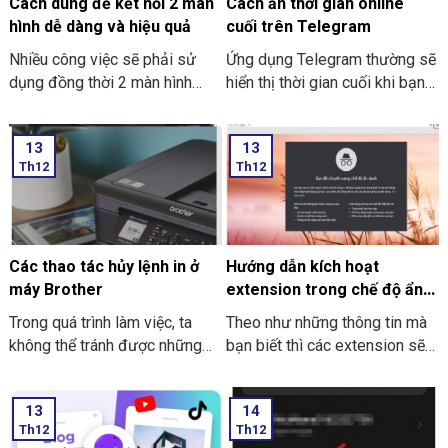
đơn giản và dễ thực hiện.
cách tải và cài đặt Roblox trên
Cách dùng để kết nối 2 màn
Cách ẩn thời gian online
máy tính thật đơn giản.
hình dễ dàng và hiệu quả
cuối trên Telegram
Nhiều công việc sẽ phải sử
Ứng dụng Telegram thường sẽ
dụng đồng thời 2 màn hình
hiển thị thời gian cuối khi bạn
song song. Nó giúp công việc
trực tuyến nhưng giờ thì vẫn
tối ưu và nhanh hơn. Nhưng
có thể ẩn thông tin này với các
13
13
cách dùng để kết nối 2 màn
thao tác đơn giản. Hãy cùng
Th12
Th12
hình dễ dàng và hiệu quả như
THIÊN SƠN Computer tìm hiểu
thế nào? Nếu bạn chưa biết thì
cách làm sau nhé.
cùng Thiên Sơn Computer tìm
hiểu nhé.
Các thao tác hủy lệnh in ở
Hướng dẫn kích hoạt
máy Brother
extension trong chế độ ẩn
danh ở Google Chrome
Trong quá trình làm việc, ta
Theo như những thông tin mà
không thể tránh được những
bạn biết thì các extension sẽ
trường hợp nhầm lẫn xảy ra.
không dùng được khi bạn mở
Sẽ có lúc bạn lỡ tay nhấn in
tab ẩn danh ở trên Google
13
14
nhầm, nhấn nhầm file hay là lỡ
Chrome. Trong bài viết này
Th12
Th12
tay nhấn chọn in ra nhiều bản
THIÊN SƠN COMPUTER sẽ