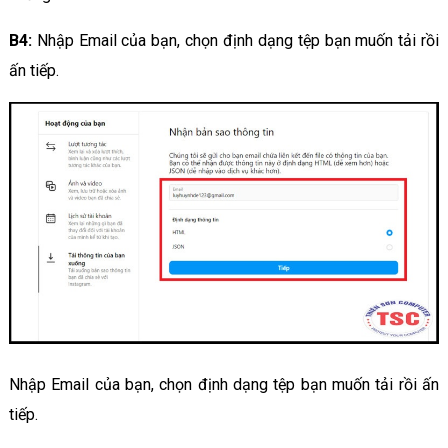
B4:
Nhập Email của bạn, chọn định dạng tệp bạn muốn tải rồi
ấn tiếp.
Nhập Email của bạn, chọn định dạng tệp bạn muốn tải rồi ấn
tiếp.