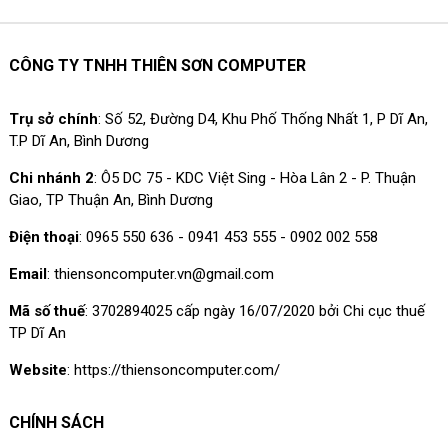
CÔNG TY TNHH THIÊN SƠN COMPUTER
Trụ sở chính
: Số 52, Đường D4, Khu Phố Thống Nhất 1, P Dĩ An,
T.P Dĩ An, Bình Dương
Chi nhánh 2
: Ô5 DC 75 - KDC Việt Sing - Hòa Lân 2 - P. Thuận
Giao, TP Thuận An, Bình Dương
Điện thoại
: 0965 550 636 - 0941 453 555 - 0902 002 558
Email
: thiensoncomputer.vn@gmail.com
Mã số thuế
: 3702894025 cấp ngày 16/07/2020 bởi Chi cục thuế
TP Dĩ An
Website
: https://thiensoncomputer.com/
CHÍNH SÁCH