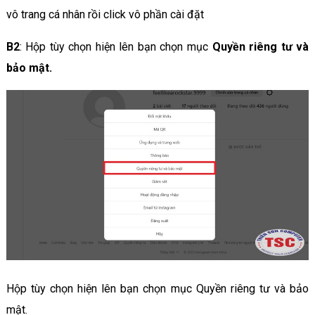
vô trang cá nhân rồi click vô phần cài đặt
B2
: Hộp tùy chọn hiện lên bạn chọn mục
Quyền riêng tư và
bảo mật.
Hộp tùy chọn hiện lên bạn chọn mục Quyền riêng tư và bảo
mật.