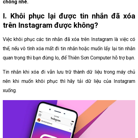
chóng nhé.
I. Khôi phục lại được tin nhắn đã xóa
trên Instagram được không?
Việc khôi phục các tin nhắn đã xóa trên Instagram là việc có
thể, nếu vô tình xóa mất đi tin nhắn hoặc muốn lấy lại tin nhắn
quan trọng thì bạn đừng lo, để Thiên Sơn Computer hỗ trợ bạn.
Tin nhắn khi xóa đi vẫn lưu trữ thành dữ liệu trong máy chủ
nên khi muốn khôi phục thì hãy tải dữ liệu của Instagram
xuống.