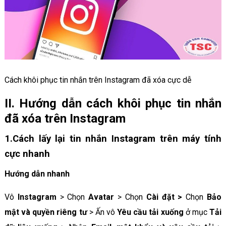
Cách khôi phục tin nhắn trên Instagram đã xóa cực dễ
II. Hướng dẫn cách khôi phục tin nhắn
đã xóa trên Instagram
1.Cách lấy lại tin nhắn Instagram trên máy tính
cực nhanh
Hướng dẫn nhanh
Vô
Instagram
> Chọn
Avatar
> Chọn
Cài đặt >
Chọn
Bảo
mật và quyền riêng tư
> Ấn vô
Yêu cầu tải xuống
ở mục
Tải