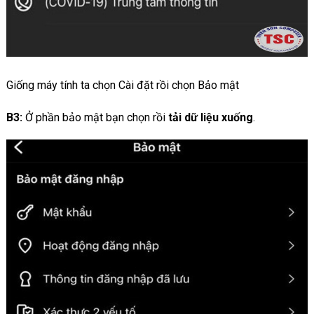
Giống máy tính ta chọn Cài đặt rồi chọn Bảo mật
B3:
Ở phần bảo mật bạn chọn rồi
tải dữ liệu xuống
.