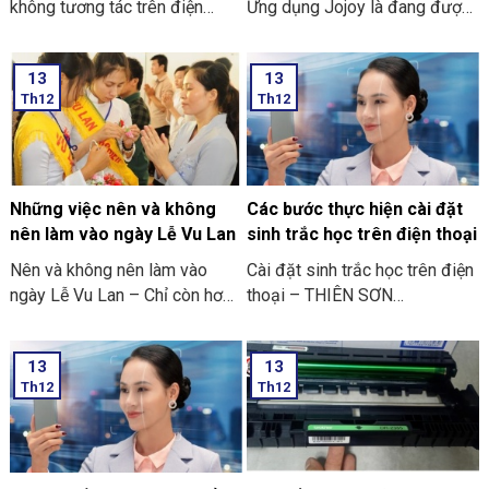
không tương tác trên điện
Ứng dụng Jojoy là đang được
thoại
săn đón rầm rộ ở trong cộng
đồng người yêu thích các trò
13
13
chơi điện tử ở trên điện thoại
Th12
Th12
di động.
Những việc nên và không
Các bước thực hiện cài đặt
nên làm vào ngày Lễ Vu Lan
sinh trắc học trên điện thoại
Nên và không nên làm vào
Cài đặt sinh trắc học trên điện
ngày Lễ Vu Lan – Chỉ còn hơn
thoại – THIÊN SƠN
mười ngày nữa thôi là đến
COMPUTER cùng bạn tham
ngày Vu Lan báo hiếu rồi.
khảo “các bước thực hiện cài
13
13
THIÊN SƠN COMPUTER chia
đặt sinh trắc học trên điện
Th12
Th12
sẻ với bạn về những việc nên
thoại” nhé
và không nên làm ngày Lễ Vu
Lan nhé.