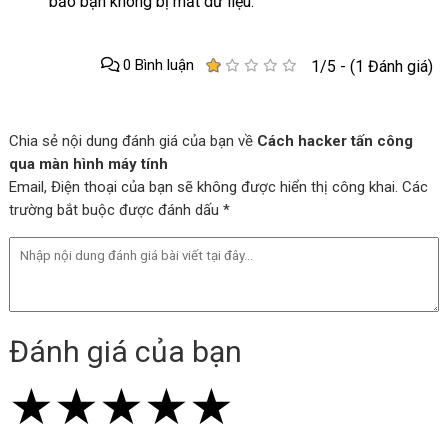
bảo bạn không bị mất dữ liệu.
0 Bình luận
1/5 - (1 Đánh giá)
Chia sẻ nội dung đánh giá của bạn về
Cách hacker tấn công
qua màn hình máy tính
Email, Điện thoại của bạn sẽ không được hiển thị công khai. Các
trường bắt buộc được đánh dấu *
Đánh giá của bạn
★
★
★
★
★
★
★
★
★
★
★
★
★
★
★