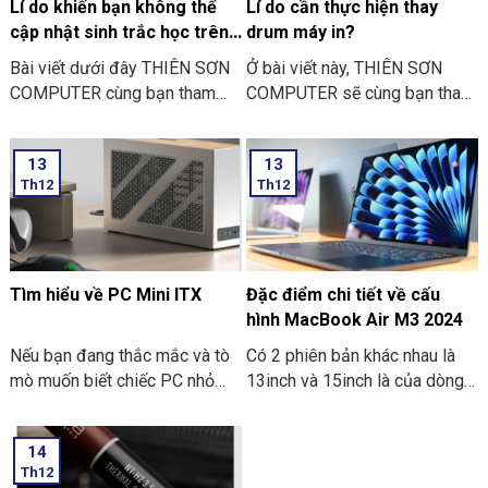
Lí do khiến bạn không thể
Lí do cần thực hiện thay
cập nhật sinh trắc học trên
drum máy in?
ứng dụng ngân hàng
Bài viết dưới đây THIÊN SƠN
Ở bài viết này, THIÊN SƠN
COMPUTER cùng bạn tham
COMPUTER sẽ cùng bạn tham
khảo một số lí do khiến bạn
khảo lí do cần thực hiện thay
không thể cập nhật sinh trắc
drum máy in là như thế nào
13
13
học trên ứng dụng ngân hàng
nhé?
Th12
Th12
thường gặp nhé:
Tìm hiểu về PC Mini ITX
Đặc điểm chi tiết về cấu
hình MacBook Air M3 2024
Nếu bạn đang thắc mắc và tò
Có 2 phiên bản khác nhau là
mò muốn biết chiếc PC nhỏ
13inch và 15inch là của dòng
gọn. Mà nó có thể mang đi
Macbook Air M3 2024 đã
nhiều nơi thì PC Mini ITX có
được Apple công bố. Điểm ấn
14
thể đáp ứng được nhu cầu đó.
tượng là các thông số bên
Th12
Sau đây là một số thông tin
trong dòng máy này. Hãy cùng