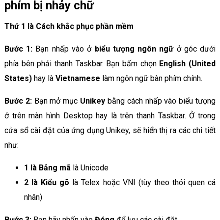
phím bị nhảy chữ
Thứ 1 là Cách khắc phục phần mềm
Bước 1:
Bạn nhấp vào ở
biểu tượng ngôn ngữ
ở góc dưới
phía bên phải thanh Taskbar. Bạn bấm chọn
English (United
States)
hay là
Vietnamese
làm ngôn ngữ bàn phím chính.
Bước 2:
Bạn mở mục
Unikey
bằng cách nhấp vào biểu tượng
ở trên màn hình Desktop hay là trên thanh Taskbar. Ở trong
cửa sổ cài đặt của ứng dụng Unikey, sẽ hiển thị ra các chi tiết
như:
1 là Bảng mã
là Unicode
2 là Kiểu gõ
là Telex hoặc VNI (tùy theo thói quen cá
nhân)
Bước 3:
Bạn hãy nhấn vào
Đóng
để lưu các cài đặt.