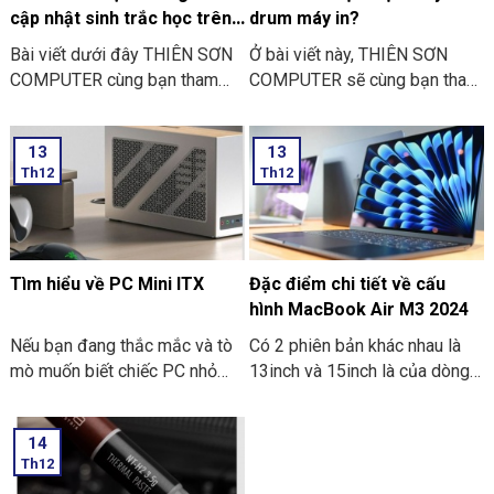
cập nhật sinh trắc học trên
drum máy in?
ứng dụng ngân hàng
Bài viết dưới đây THIÊN SƠN
Ở bài viết này, THIÊN SƠN
COMPUTER cùng bạn tham
COMPUTER sẽ cùng bạn tham
khảo một số lí do khiến bạn
khảo lí do cần thực hiện thay
không thể cập nhật sinh trắc
drum máy in là như thế nào
13
13
học trên ứng dụng ngân hàng
nhé?
Th12
Th12
thường gặp nhé:
Tìm hiểu về PC Mini ITX
Đặc điểm chi tiết về cấu
hình MacBook Air M3 2024
Nếu bạn đang thắc mắc và tò
Có 2 phiên bản khác nhau là
mò muốn biết chiếc PC nhỏ
13inch và 15inch là của dòng
gọn. Mà nó có thể mang đi
Macbook Air M3 2024 đã
nhiều nơi thì PC Mini ITX có
được Apple công bố. Điểm ấn
14
thể đáp ứng được nhu cầu đó.
tượng là các thông số bên
Th12
Sau đây là một số thông tin
trong dòng máy này. Hãy cùng