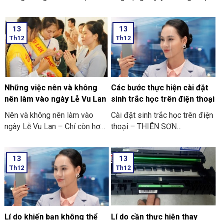
thoại
săn đón rầm rộ ở trong cộng
đồng người yêu thích các trò
13
13
chơi điện tử ở trên điện thoại
Th12
Th12
di động.
Những việc nên và không
Các bước thực hiện cài đặt
nên làm vào ngày Lễ Vu Lan
sinh trắc học trên điện thoại
Nên và không nên làm vào
Cài đặt sinh trắc học trên điện
ngày Lễ Vu Lan – Chỉ còn hơn
thoại – THIÊN SƠN
mười ngày nữa thôi là đến
COMPUTER cùng bạn tham
ngày Vu Lan báo hiếu rồi.
khảo “các bước thực hiện cài
13
13
THIÊN SƠN COMPUTER chia
đặt sinh trắc học trên điện
Th12
Th12
sẻ với bạn về những việc nên
thoại” nhé
và không nên làm ngày Lễ Vu
Lan nhé.
Lí do khiến bạn không thể
Lí do cần thực hiện thay