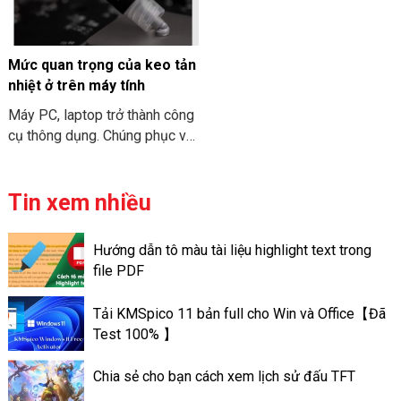
khi bạn tìm hiểu về PC Mini
THIÊN SƠN COMPUTER điểm
ITX. Cùng THIÊN SƠN
qua về đặc điểm chi tiết về
COMPUTER tham khảo nhé.
cấu hình MacBook Air M3
2024 nhé.
Mức quan trọng của keo tản
nhiệt ở trên máy tính
Máy PC, laptop trở thành công
cụ thông dụng. Chúng phục vụ
cho nhu cầu công việc và học
tập. Và để “sức khỏe” của máy
tính đươc đảm bảo. Bạn cần
Tin xem nhiều
phải vệ sinh và bảo trì chúng
định kỳ. Việc tra keo tản nhiệt
Hướng dẫn tô màu tài liệu highlight text trong
trên máy tính có thể giúp máy
file PDF
tính có thể đạt được hiệu suất
tốt. Và có hoạt động ổn định
Tải KMSpico 11 bản full cho Win và Office【Đã
tốt hơn. Sau đây là thông tin về
Test 100% 】
mức quan trọng của keo tản
nhiệt ở trên máy tính.
Chia sẻ cho bạn cách xem lịch sử đấu TFT