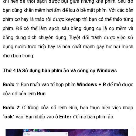
khí nén để thổi sạch được bụi giữa những khe phím. Sau đó
bạn dùng khăn mềm hơi ẩm để lau ở bề mặt phím. Với các bàn
phím cơ hay là tháo rời được keycap thì bạn có thể tháo từng
phím. Để có thể làm sạch sâu bằng dụng cụ là cọ mềm và
bằng dung dịch chuyên dụng. Tuyệt đối tránh được việc sử
dụng nước trực tiếp hay là hóa chất mạnh gây hư hại mạch
điện bên trong.
Thứ 4 là Sử dụng bàn phím ảo và công cụ Windows
Bước 1
: Bạn nhấn vào tổ hợp phím
Windows + R
để mở được
cửa sổ của lệnh
Run
.
Bước 2
: Ở trong cửa sổ lệnh Run, bạn thực hiện việc nhập
“
osk
” vào. Bạn nhấp vào ở
Enter
để mở bàn phím ảo.