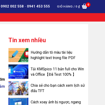
0
:
0902 002 558
-
0941 453 555
GIỎ HÀNG /
0
₫
Tin xem nhiều
Hướng dẫn tô màu tài liệu
highlight text trong file PDF
Tải KMSpico 11 bản full cho Win
và Office【Đã Test 100% 】
tìm
Chia sẻ cho bạn cách xem lịch sử
iảm
đấu TFT
Cách xoay ảnh bị ngược, ngang