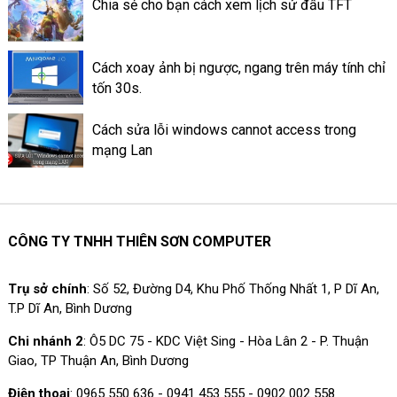
Chia sẻ cho bạn cách xem lịch sử đấu TFT
tin nổi bật trên ứng dụng
Facebook là làm như thế nào?
Cách xoay ảnh bị ngược, ngang trên máy tính chỉ
tốn 30s.
Cách sửa lỗi windows cannot access trong
mạng Lan
CÔNG TY TNHH THIÊN SƠN COMPUTER
Trụ sở chính
: Số 52, Đường D4, Khu Phố Thống Nhất 1, P Dĩ An,
T.P Dĩ An, Bình Dương
Chi nhánh 2
: Ô5 DC 75 - KDC Việt Sing - Hòa Lân 2 - P. Thuận
Giao, TP Thuận An, Bình Dương
Điện thoại
: 0965 550 636 - 0941 453 555 - 0902 002 558