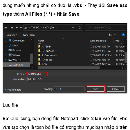
dùng muốn nhưng phải có đuôi là
.vbs
> Thay đổi
Save ass
type
thành
All Files (*.*)
> Nhấn
Save
.
Lưu file
B5
: Cuối cùng, bạn đóng file Notepad. click
2 lần
vào file .vbs
vừa tạo chọn là toàn bộ file có trong thư mục bạn nhập ở trên