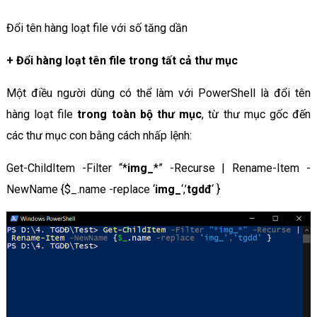
Đổi tên hàng loạt file với số tăng dần
+
Đổi hàng loạt tên file trong tất cả thư mục
Một điều người dùng có thể làm với PowerShell là đổi tên
hàng loạt file
trong toàn bộ thư mục
, từ thư mục gốc đến
các thư mục con bằng cách nhấp lệnh:
Get-ChildItem -Filter “*
img_
*” -Recurse | Rename-Item -
NewName {$_.name -replace ‘
img_
‘,’
tgdđ
‘ }