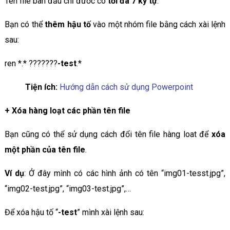
Tên file ban đầu chỉ đươc có
tối đa 7 ký tự
.
Bạn có thể
thêm hậu tố
vào một nhóm file bằng cách xài lệnh
sau:
ren *.* ???????
-test
.*
Tiện ích:
Hướng dẫn cách sử dụng Powerpoint
+
Xóa hàng loạt các phần tên file
Bạn cũng có thể sử dụng cách đổi tên file hàng loat để
xóa
một phần của tên file
.
Ví dụ
: Ở đây mình có các hình ảnh có tên “img01-tesst.jpg”,
“img02-test.jpg”, “img03-test.jpg”,…
Để xóa hậu tố “
-test
” mình xài lệnh sau: