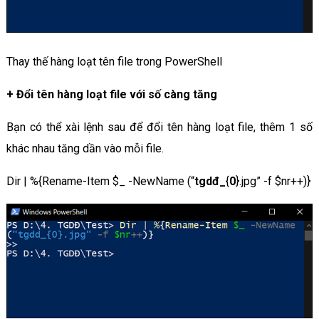
Thay thế hàng loạt tên file trong PowerShell
+
Đổi tên hàng loạt file với số càng tăng
Bạn có thể xài lệnh sau để đổi tên hàng loạt file, thêm 1 số
khác nhau tăng dần vào mỗi file.
Dir | %{Rename-Item $_ -NewName (“
tgdđ_
{
0
}.jpg” -f $nr++)}