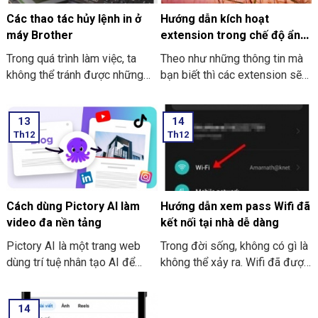
hiểu nhé.
Các thao tác hủy lệnh in ở
Hướng dẫn kích hoạt
máy Brother
extension trong chế độ ẩn
danh ở Google Chrome
Trong quá trình làm việc, ta
Theo như những thông tin mà
không thể tránh được những
bạn biết thì các extension sẽ
trường hợp nhầm lẫn xảy ra.
không dùng được khi bạn mở
Sẽ có lúc bạn lỡ tay nhấn in
tab ẩn danh ở trên Google
13
14
nhầm, nhấn nhầm file hay là lỡ
Chrome. Trong bài viết này
Th12
Th12
tay nhấn chọn in ra nhiều bản
THIÊN SƠN COMPUTER sẽ
hơn. Các thao tác hủy lệnh in ở
chỉ cho bạn cách kích hoạt
máy Brother là hủy, không cần
extension nhé.
in thêm tài liệu tiếp nữa. Và
việc thực hiện hủy lệnh in là
Cách dùng Pictory AI làm
Hướng dẫn xem pass Wifi đã
điều tốt nhất nhằm tránh sự
video đa nền tảng
kết nối tại nhà dễ dàng
lãng phí thời gian.
Pictory AI là một trang web
Trong đời sống, không có gì là
dùng trí tuệ nhân tạo AI để
không thể xảy ra. Wifi đã được
sáng tạo để tạo video cho
cài đặt, đã được kết nối và
người sử dụng. Bạn có thể tiến
pass Wifi cũng đã được thiết
14
hành thực hiện làm video cho
lập. Cũng có tình huống xảy ra