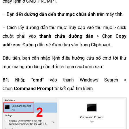
chạy lệnh ở CMD PROMPT.
– Bạn đến
đường dẫn đến thư mục
chứa ảnh
trên máy tính.
– Cách lấy đường dẫn thư mục: Truy cập vào thư mục > click
chuột phải vào
thanh chứa đường dẫn
> Chọn
Copy
address
. Đường dẫn sẽ đươc lưu vào trong Clipboard.
Đầu tiên, bạn cần nhập lệnh điều hướng cửa sổ cmd tới thư
mục mà người dùng cần đổi tên qua các bước sau:
B1
: Nhập “
cmd
” vào thanh Windows Search >
Chọn
Command Prompt
từ kết quả tìm kiếm.