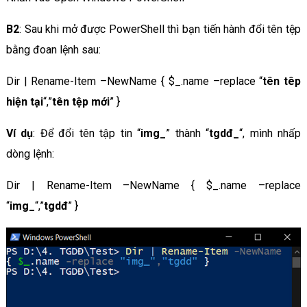
B2
: Sau khi mở được PowerShell thì bạn tiến hành đổi tên tệp
bằng đoan lệnh sau:
Dir | Rename-Item –NewName { $_.name –replace “
tên têp
hiện tại
“,”
tên tệp mới
” }
Ví dụ
: Để đổi tên tập tin “
img_
” thành “
tgdđ_
“, mình nhấp
dòng lệnh:
Dir | Rename-Item –NewName { $_.name –replace
“
img_
“,”
tgdđ
” }