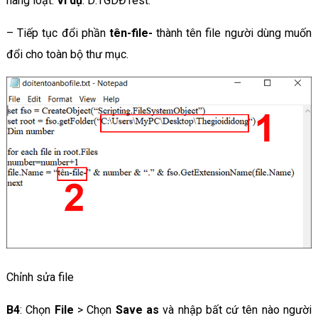
hàng loạt.
Ví dụ
: D:TGDĐTest.
– Tiếp tục đổi phần
tên-file-
thành tên file người dùng muốn
đổi cho toàn bộ thư mục.
Chỉnh sửa file
B4
: Chọn
File
> Chọn
Save as
và nhập bất cứ tên nào người