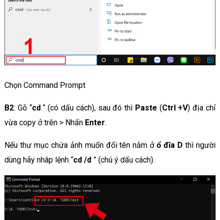
Chọn Command Prompt
B2
: Gõ “
cd
“ (có dấu cách), sau đó thì
Paste
(
Ctrl +V
) địa chỉ
vừa copy ở trên > Nhấn
Enter
.
Nếu thư mục chứa ảnh muốn đổi tên nằm ở
ổ đĩa D
thì người
dùng hãy nhâp lệnh “
cd /d
” (chú ý dấu cách).