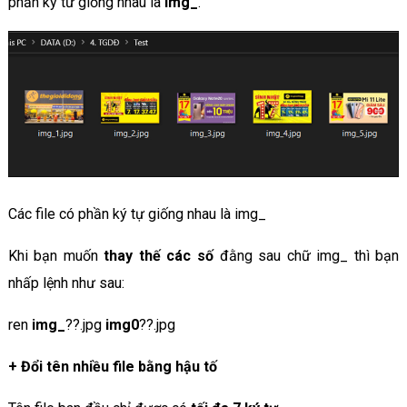
phần ký tư giống nhau là
img_
.
Các file có phần ký tự giống nhau là img_
Khi bạn muốn
thay thế các số
đằng sau chữ img_ thì bạn
nhấp lệnh như sau:
ren
img_
??.jpg
img0
??.jpg
+
Đổi tên nhiều file bằng hậu tố