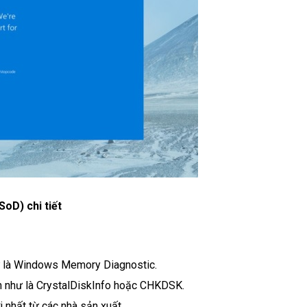
SoD) chi tiết
ư là Windows Memory Diagnostic.
 như là CrystalDiskInfo hoặc CHKDSK.
 nhất từ các nhà sản xuất.