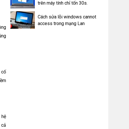
trên máy tính chỉ tốn 30s.
Cách sửa lỗi windows cannot
access trong mạng Lan
ông
úng
 cố
mềm
 hệ
 cả