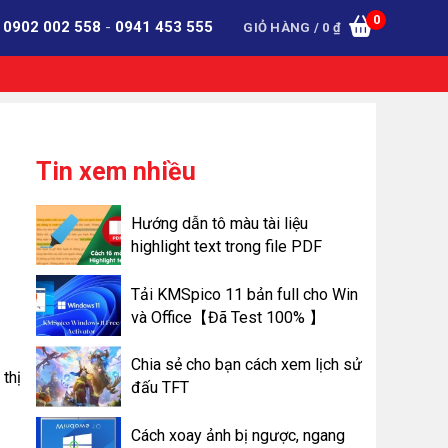
0
:
0902 002 558
-
0941 453 555
GIỎ HÀNG /
0
₫
Tin xem nhiều
Hướng dẫn tô màu tài liệu
highlight text trong file PDF
Tải KMSpico 11 bản full cho Win
và Office【Đã Test 100% 】
Chia sẻ cho bạn cách xem lịch sử
thị
đấu TFT
Cách xoay ảnh bị ngược, ngang