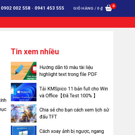
0
:
0902 002 558
-
0941 453 555
GIỎ HÀNG /
0
₫
Tin xem nhiều
Hướng dẫn tô màu tài liệu
highlight text trong file PDF
Tải KMSpico 11 bản full cho Win
và Office【Đã Test 100% 】
ính
mục
Chia sẻ cho bạn cách xem lịch sử
đấu TFT
Cách xoay ảnh bị ngược, ngang